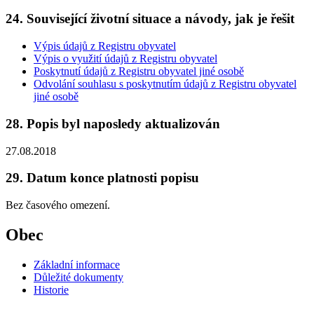
24. Související životní situace a návody, jak je řešit
Výpis údajů z Registru obyvatel
Výpis o využití údajů z Registru obyvatel
Poskytnutí údajů z Registru obyvatel jiné osobě
Odvolání souhlasu s poskytnutím údajů z Registru obyvatel
jiné osobě
28. Popis byl naposledy aktualizován
27.08.2018
29. Datum konce platnosti popisu
Bez časového omezení.
Obec
Základní informace
Důležité dokumenty
Historie