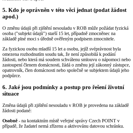
5. Kdo je oprávněn v této věci jednat (podat žádost
apod.)
O změnu údajů při zjištění nesouladu v ROB může požádat fyzická
osoba ("subjekt údajů") starší 15 let, případně zmocněnec na
základě plné moci s úředně ověřeným podpisem zmocnitele.
Za fyzickou osobu mladší 15 let a osobu, jejíž svéprávnost byla
omezena rozhodnutím soudu tak, že není způsobilá k podání
žádosti, nebo která má soudem schválenu smlouvu o nápomoci nebo
zastoupení členem domácnosti, žádá o změnu její zákonný zástupce,
opatrovník, člen domácnosti nebo společně se subjektem údajů jeho
podpůrce.
6. Jaké jsou podmínky a postup pro řešení životní
situace
Změna údajů při zjištění nesouladu v ROB je provedena na základě
žádosti podané:
Osobně
- na kontaktním místě veřejné správy Czech POINT v
případě, že žadatel nemá zřízenu a aktivovánu datovou schránku.