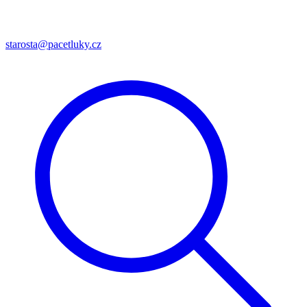
starosta@pacetluky.cz