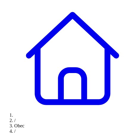
/
Obec
/