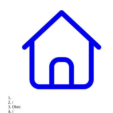
/
Obec
/