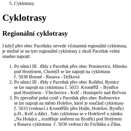
Cyklotrasy
Cyklotrasy
Regionální cyklotrasy
I když přes obec Pacetluky nevede významná regionální cyklotrasa,
je možné se na tyto regionální cyklotrasy z okolí Pacetluk velmi
snadno napojit:
Po silnici III . třídy z Pacetluk přes obec Prusinovice, Hlinsko
pod Hostýnem, Chomýž se lze napojit na cyklotrasu
č. 5038 Brusné - Rusava - Držková
Po silnici III . třídy z Pacetluk přes obec Roštění, Rymice
se lze napojit na cyklotrasu č. 5033 Kroměříž – Bystřice
pod Hostýnem - Všechovice - Kelč - Hustopeče nad Bečvou
Po zpevněné polní cestě z Pacetluk přes obec Bořenovice
se lze napojit na město Holešov, které je součástí cyklotrasy
č. 5033 (vedoucí z Kroměříže přes Hulín, Holešov, Bystřici
p.H., Kelč a dále) . Tato cyklotrasa se v Holešově u zámku
„Na Holajce „ rozděluje směrem na Bystřici pod Hotýnem
a Rusavu cyklotrasa č. 5036 vedoucí do Fryštáku a Zlína.