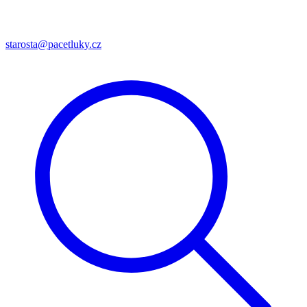
starosta@pacetluky.cz