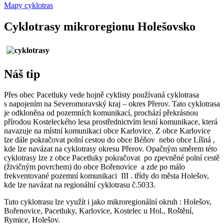
Mapy cyklotras
Cyklotrasy mikroregionu Holešovsko
Náš tip
Přes obec Pacetluky vede hojně cyklisty používaná cyklotrasa
s napojením na Severomoravský kraj – okres Přerov. Tato cyklotrasa
je odkloněna od pozemních komunikací, prochází překrásnou
přírodou Kosteleckého lesa prostřednictvím lesní komunikace, která
navazuje na místní komunikaci obce Karlovice. Z obce Karlovice
lze dále pokračovat polní cestou do obce Béňov nebo obce Líšná ,
kde lze navázat na cyklotrasy okresu Přerov. Opačným směrem této
cyklotrasy lze z obce Pacetluky pokračovat po zpevněné polní cestě
(živičným povrchem) do obce Bořenovice a zde po málo
frekventované pozemní komunikaci III . třídy do města Holešov,
kde lze navázat na regionální cyklotrasu č.5033.
Tuto cyklotrasu lze využít i jako mikroregionální okruh : Holešov,
Bořenovice, Pacetluky, Karlovice, Kostelec u Hol., Roštění,
Rymice, Holešov.