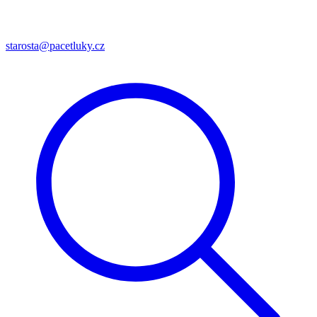
starosta@pacetluky.cz