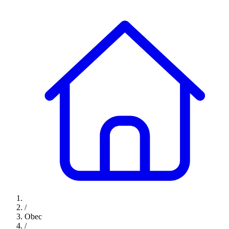
/
Obec
/