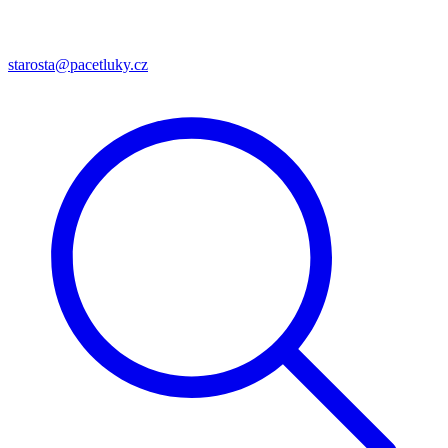
starosta@pacetluky.cz