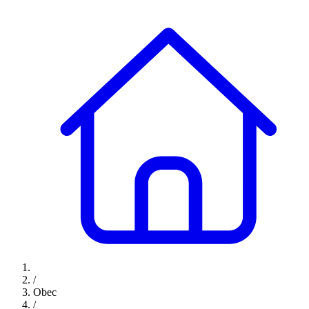
/
Obec
/