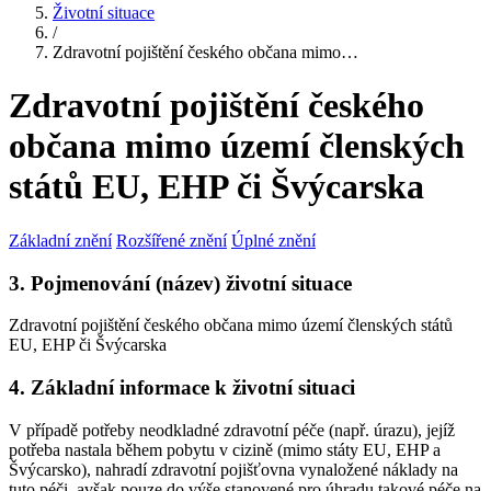
Životní situace
/
Zdravotní pojištění českého občana mimo…
Zdravotní pojištění českého
občana mimo území členských
států EU, EHP či Švýcarska
Základní znění
Rozšířené znění
Úplné znění
3. Pojmenování (název) životní situace
Zdravotní pojištění českého občana mimo území členských států
EU, EHP či Švýcarska
4. Základní informace k životní situaci
V případě potřeby neodkladné zdravotní péče (např. úrazu), jejíž
potřeba nastala během pobytu v cizině (mimo státy EU, EHP a
Švýcarsko), nahradí zdravotní pojišťovna vynaložené náklady na
tuto péči, avšak pouze do výše stanovené pro úhradu takové péče na