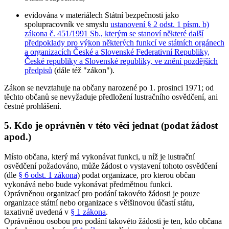
evidována v materiálech Státní bezpečnosti jako
spolupracovník ve smyslu
ustanovení § 2 odst. 1 písm. b)
zákona č. 451/1991 Sb., kterým se stanoví některé další
předpoklady pro výkon některých funkcí ve státních orgánech
a organizacích České a Slovenské Federativní Republiky,
České republiky a Slovenské republiky, ve znění pozdějších
předpisů
(dále též "zákon").
Zákon se nevztahuje na občany narozené po 1. prosinci 1971; od
těchto občanů se nevyžaduje předložení lustračního osvědčení, ani
čestné prohlášení.
5. Kdo je oprávněn v této věci jednat (podat žádost
apod.)
Místo občana, který má vykonávat funkci, u níž je lustrační
osvědčení požadováno, může žádost o vystavení tohoto osvědčení
(dle
§ 6 odst. 1 zákona
) podat organizace, pro kterou občan
vykonává nebo bude vykonávat předmětnou funkci.
Oprávněnou organizací pro podání takovéto žádosti je pouze
organizace státní nebo organizace s většinovou účastí státu,
taxativně uvedená v
§ 1 zákona
.
Oprávněnou osobou pro podání takovéto žádosti je ten, kdo občana