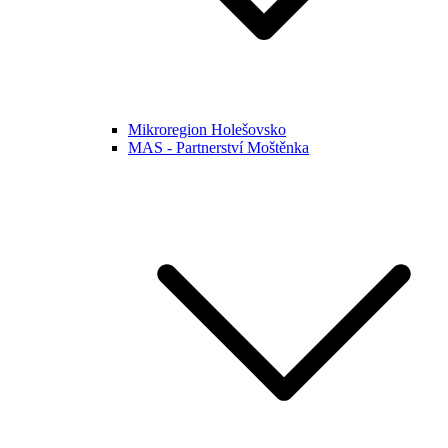
Mikroregion Holešovsko
MAS - Partnerství Moštěnka