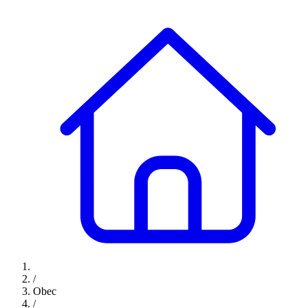
/
Obec
/