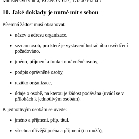
Ministerstvo vnitra, P.O.BOX 627, 170 00 Praha 7
10. Jaké doklady je nutné mít s sebou
Písemná žádost musí obsahovat:
název a adresu organizace,
seznam osob, pro které je vystavení lustračního osvědčení
požadováno,
jméno, příjmení a funkci oprávněné osoby,
podpis oprávněné osoby,
razítko organizace,
údaje o osobě, na kterou je žádost podávána (uvádí se v
přílohách k jednotlivým osobám).
K jednotlivým osobám se uvede:
jméno a příjmení, příp. titul,
všechna dřívější jména a příjmení (i u mužů),