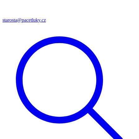
starosta@pacetluky.cz