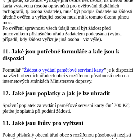
V případě, že žádost vyřizuje jiná osoba než osoba, na kterou bude
karta vystavena (osoba oprávněná pro ověřování digitálních
tachografů, tj. osoba žadatele), musí být podpis žadatele na žádosti
úředně ověřen a vyřizující osoba musí mít k tomuto úkonu plnou
moc.
Po ověření správnosti všech údajů musí být žádost před
pracovníkem příslušného úřadu žadatelem podepsána (vyjma
případů, kdy žádost vyřizuje jiná osoba - viz výše).
11. Jaké jsou potřebné formuláře a kde jsou k
dispozici
Formulář "
Žádost o vydání paměťové servisní karty
" je k dispozici
na všech obecních úřadech obcí s rozšířenou působností nebo na
internetových stránkách Ministerstva dopravy.
12. Jaké jsou poplatky a jak je lze uhradit
Správní poplatek za vydání paměťové servisní karty činí 700 Kč;
platba je splatná při podání žádosti.
13. Jaké jsou lhůty pro vyřízení
Pokud příslušný obecní úřad obce s rozšířenou působností nezjistí