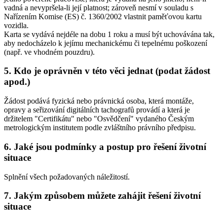
vadná a nevypršela-li její platnost; zároveň nesmí v souladu s
Nařízením Komise (ES) č. 1360/2002 vlastnit paměťovou kartu
vozidla.
Karta se vydává nejdéle na dobu 1 roku a musí být uchovávána tak,
aby nedocházelo k jejímu mechanickému či tepelnému poškození
(např. ve vhodném pouzdru).
5. Kdo je oprávněn v této věci jednat (podat žádost
apod.)
Žádost podává fyzická nebo právnická osoba, která montáže,
opravy a seřizování digitálních tachografů provádí a která je
držitelem "Certifikátu" nebo "Osvědčení" vydaného Českým
metrologickým institutem podle zvláštního právního předpisu.
6. Jaké jsou podmínky a postup pro řešení životní
situace
Splnění všech požadovaných náležitostí.
7. Jakým způsobem můžete zahájit řešení životní
situace