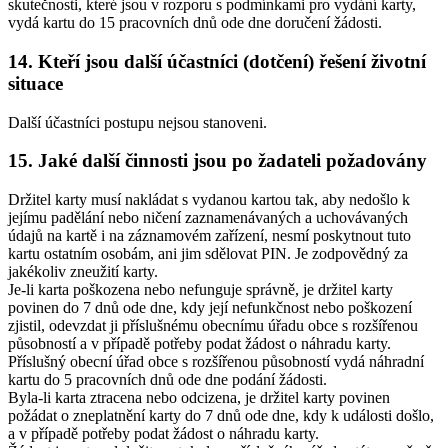
skutečnosti, které jsou v rozporu s podmínkami pro vydání karty,
vydá kartu do 15 pracovních dnů ode dne doručení žádosti.
14. Kteří jsou další účastníci (dotčení) řešení životní
situace
Další účastníci postupu nejsou stanoveni.
15. Jaké další činnosti jsou po žadateli požadovány
Držitel karty musí nakládat s vydanou kartou tak, aby nedošlo k
jejímu padělání nebo ničení zaznamenávaných a uchovávaných
údajů na kartě i na záznamovém zařízení, nesmí poskytnout tuto
kartu ostatním osobám, ani jim sdělovat PIN. Je zodpovědný za
jakékoliv zneužití karty.
Je-li karta poškozena nebo nefunguje správně, je držitel karty
povinen do 7 dnů ode dne, kdy její nefunkčnost nebo poškození
zjistil, odevzdat ji příslušnému obecnímu úřadu obce s rozšířenou
působností a v případě potřeby podat žádost o náhradu karty.
Příslušný obecní úřad obce s rozšířenou působností vydá náhradní
kartu do 5 pracovních dnů ode dne podání žádosti.
Byla-li karta ztracena nebo odcizena, je držitel karty povinen
požádat o zneplatnění karty do 7 dnů ode dne, kdy k události došlo,
a v případě potřeby podat žádost o náhradu karty.