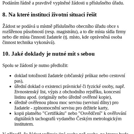
Podáním řádně a pravdivě vyplněné žádosti u příslušného úřadu.
8. Na které instituci životní situaci řešit
Žádost se podává u místně příslušného obecního úřadu obce s
rozšířenou působností (resp. magistrátu), a to dle místa sídla firmy
nebo dle místa činnosti žadatele (tj. místo, kde oprávněná osoba
činnost technika vykonává).
10. Jaké doklady je nutné mít s sebou
Spolu se žádostí je nutno předložit:
doklad totožnosti žadatele (občanský průkaz nebo cestovní
pas),
úřední doklad o existenci právnické či fyzické osoby, např.
živnostenský list, výpis z obchodního rejstříku, koncesní
listinu apod. (originály nebo úředně ověřené kopie),
úředně ověřenou plnou moc servisu (servisní dílny) pro
žadatele - zplnomocnění servisu pro držitele karty,
kopii platného "Certifikátu" nebo "Osvědčení" k ověřování
digitálních tachografů vydaného Českým metrologickým
institutem.