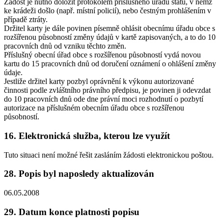
Žádost je nutno doložit protokolem příslušného úřadu státu, v němž
ke krádeži došlo (např. místní policií), nebo čestným prohlášením v
případě ztráty.
Držitel karty je dále povinen písemně ohlásit obecnímu úřadu obce s
rozšířenou působností změny údajů v kartě zapisovaných, a to do 10
pracovních dnů od vzniku těchto změn.
Příslušný obecní úřad obce s rozšířenou působností vydá novou
kartu do 15 pracovních dnů od doručení oznámení o ohlášení změny
údaje.
Jestliže držitel karty pozbyl oprávnění k výkonu autorizované
činnosti podle zvláštního právního předpisu, je povinen ji odevzdat
do 10 pracovních dnů ode dne právní moci rozhodnutí o pozbytí
autorizace na příslušném obecním úřadu obce s rozšířenou
působností.
16. Elektronická služba, kterou lze využít
Tuto situaci není možné řešit zasláním žádosti elektronickou poštou.
28. Popis byl naposledy aktualizován
06.05.2008
29. Datum konce platnosti popisu