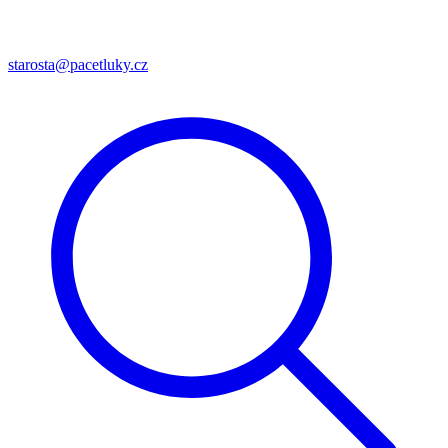
starosta@pacetluky.cz