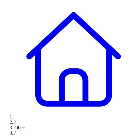
/
Obec
/