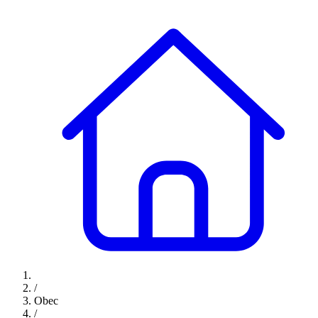
/
Obec
/