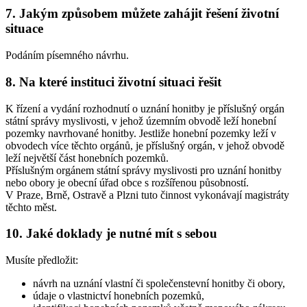
7. Jakým způsobem můžete zahájit řešení životní
situace
Podáním písemného návrhu.
8. Na které instituci životní situaci řešit
K řízení a vydání rozhodnutí o uznání honitby je příslušný orgán
státní správy myslivosti, v jehož územním obvodě leží honební
pozemky navrhované honitby. Jestliže honební pozemky leží v
obvodech více těchto orgánů, je příslušný orgán, v jehož obvodě
leží největší část honebních pozemků.
Příslušným orgánem státní správy myslivosti pro uznání honitby
nebo obory je obecní úřad obce s rozšířenou působností.
V Praze, Brně, Ostravě a Plzni tuto činnost vykonávají magistráty
těchto měst.
10. Jaké doklady je nutné mít s sebou
Musíte předložit:
návrh na uznání vlastní či společenstevní honitby či obory,
údaje o vlastnictví honebních pozemků,