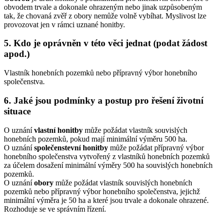
obvodem trvale a dokonale ohrazeným nebo jinak uzpůsobeným
tak, že chovaná zvěř z obory nemůže volně vybíhat. Myslivost lze
provozovat jen v rámci uznané honitby.
5. Kdo je oprávněn v této věci jednat (podat žádost
apod.)
Vlastník honebních pozemků nebo přípravný výbor honebního
společenstva.
6. Jaké jsou podmínky a postup pro řešení životní
situace
O uznání
vlastní honitby
může požádat vlastník souvislých
honebních pozemků, pokud mají minimální výměru 500 ha.
O uznání
společenstevní honitby
může požádat přípravný výbor
honebního společenstva vytvořený z vlastníků honebních pozemků
za účelem dosažení minimální výměry 500 ha souvislých honebních
pozemků.
O uznání
obory
může požádat vlastník souvislých honebních
pozemků nebo přípravný výbor honebního společenstva, jejichž
minimální výměra je 50 ha a které jsou trvale a dokonale ohrazené.
Rozhoduje se ve správním řízení.