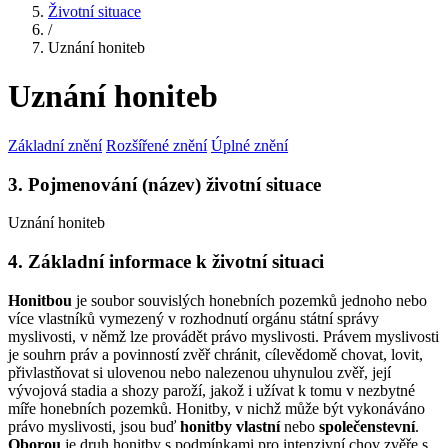
Životní situace
/
Uznání honiteb
Uznání honiteb
Základní znění
Rozšířené znění
Úplné znění
3. Pojmenování (název) životní situace
Uznání honiteb
4. Základní informace k životní situaci
Honitbou
je soubor souvislých honebních pozemků jednoho nebo
více vlastníků vymezený v rozhodnutí orgánu státní správy
myslivosti, v němž lze provádět právo myslivosti. Právem myslivosti
je souhrn práv a povinností zvěř chránit, cílevědomě chovat, lovit,
přivlastňovat si ulovenou nebo nalezenou uhynulou zvěř, její
vývojová stadia a shozy paroží, jakož i užívat k tomu v nezbytné
míře honebních pozemků. Honitby, v nichž může být vykonáváno
právo myslivosti, jsou buď
honitby vlastní
nebo
společenstevní
.
Oborou
je druh honitby s podmínkami pro intenzivní chov zvěře s