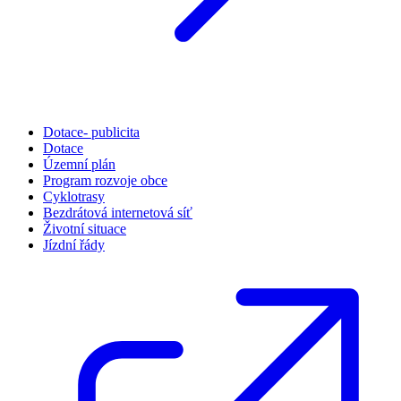
Dotace- publicita
Dotace
Územní plán
Program rozvoje obce
Cyklotrasy
Bezdrátová internetová síť
Životní situace
Jízdní řády