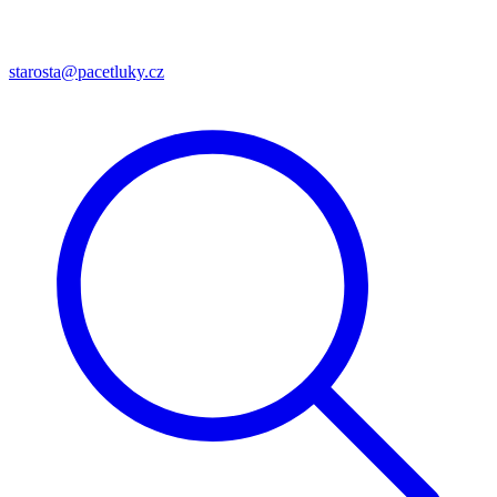
starosta@pacetluky.cz