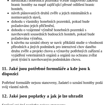
identifikaci honebních pozemků včetně mapového zákresu
hranic honitby na mapě zajišťující přesné odlišení hranic
honiteb,
návrh plánovaných druhů zvěře a jejich minimálních a
normovaných stavů,
dohodu s vlastníky honebních pozemků, pokud bude
požadováno jejich přičlenění,
dohodu o vzájemné výměně honebních pozemků s
navrhovateli sousedních budoucích honiteb, pokud bude
požadována výměna,
k návrhu na uznání obory se navíc přikládá studie o vhodnosti
přírodních a jiných podmínek pro intenzivní chov daného
druhu zvěře a projekt chovu a výstavby potřebných zařízení a
vyjádření veterinárních orgánů a orgánů na ochranu zvířat
proti týrání k navrhovaným podmínkám chovu.
11. Jaké jsou potřebné formuláře a kde jsou k
dispozici
Potřebné formuláře nejsou stanoveny, žadatel o uznání honitby podá
svůj vlastní návrh.
12. Jaké jsou poplatky a jak je lze uhradit