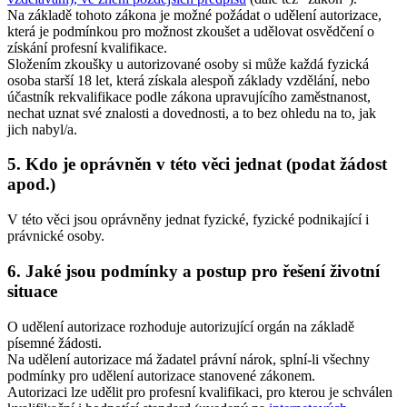
Na základě tohoto zákona je možné požádat o udělení autorizace,
která je podmínkou pro možnost zkoušet a udělovat osvědčení o
získání profesní kvalifikace.
Složením zkoušky u autorizované osoby si může každá fyzická
osoba starší 18 let, která získala alespoň základy vzdělání, nebo
účastník rekvalifikace podle zákona upravujícího zaměstnanost,
nechat uznat své znalosti a dovednosti, a to bez ohledu na to, jak
jich nabyl/a.
5. Kdo je oprávněn v této věci jednat (podat žádost
apod.)
V této věci jsou oprávněny jednat fyzické, fyzické podnikající i
právnické osoby.
6. Jaké jsou podmínky a postup pro řešení životní
situace
O udělení autorizace rozhoduje autorizující orgán na základě
písemné žádosti.
Na udělení autorizace má žadatel právní nárok, splní-li všechny
podmínky pro udělení autorizace stanovené zákonem.
Autorizaci lze udělit pro profesní kvalifikaci, pro kterou je schválen