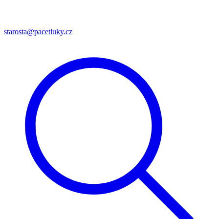
starosta@pacetluky.cz