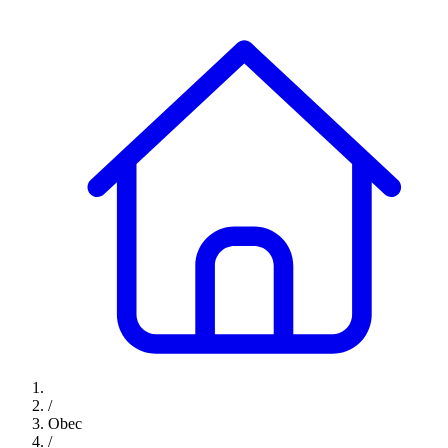
/
Obec
/