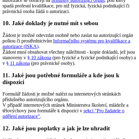
autorizace se obracejí na
příslušný autorizující orgán
, pod který
spadá profesní kvalifikace, pro niž fyzická, fyzická podnikající či
právnická osoba žádá o autorizaci.
10. Jaké doklady je nutné mít s sebou
Žádost je možné odevzdat osobně nebo zaslat na autorizující orgán
poštou či prostřednictvím
Informačního systému pro kvalifikace a
autorizace (ISKA)
.
Žádost musí obsahovat všechny náležitosti - kopie dokladů, jež jsou
stanoveny v
§ 10 zákona
(pro fyzické a fyzické podnikající osoby) a
v
§ 11 zákona
(pro právnické osoby).
11. Jaké jsou potřebné formuláře a kde jsou k
dispozici
Formulář žádosti je možné nalézt na internetových stránkách
příslušného autorizujícího orgánu.
V případě internetových stránek Ministerstva školství, mládeže a
tělovýchovy jsou formuláře k dispozici v
sekci "Pro žadatele o
udělení autorizace"
.
12. Jaké jsou poplatky a jak je lze uhradit