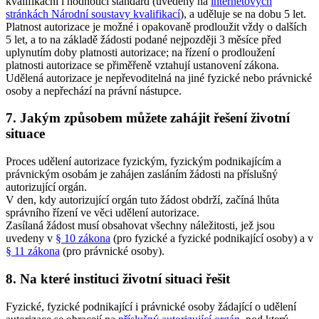
kvalifikační i hodnotící standard (uvedený na
internetových
stránkách Národní soustavy kvalifikací
), a uděluje se na dobu 5 let.
Platnost autorizace je možné i opakovaně prodloužit vždy o dalších
5 let, a to na základě žádosti podané nejpozději 3 měsíce před
uplynutím doby platnosti autorizace; na řízení o prodloužení
platnosti autorizace se přiměřeně vztahují ustanovení zákona.
Udělená autorizace je nepřevoditelná na jiné fyzické nebo právnické
osoby a nepřechází na právní nástupce.
7. Jakým způsobem můžete zahájit řešení životní
situace
Proces udělení autorizace fyzickým, fyzickým podnikajícím a
právnickým osobám je zahájen zasláním žádosti na příslušný
autorizující orgán.
V den, kdy autorizující orgán tuto žádost obdrží, začíná lhůta
správního řízení ve věci udělení autorizace.
Zasílaná žádost musí obsahovat všechny náležitosti, jež jsou
uvedeny v
§ 10 zákona
(pro fyzické a fyzické podnikající osoby) a v
§ 11 zákona
(pro právnické osoby).
8. Na které instituci životní situaci řešit
Fyzické, fyzické podnikající i právnické osoby žádající o udělení