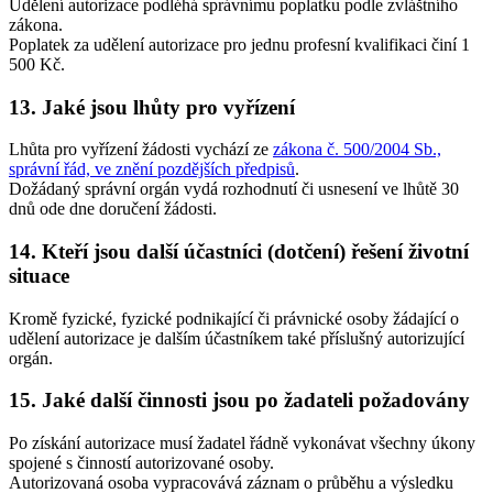
Udělení autorizace podléhá správnímu poplatku podle zvláštního
zákona.
Poplatek za udělení autorizace pro jednu profesní kvalifikaci činí 1
500 Kč.
13. Jaké jsou lhůty pro vyřízení
Lhůta pro vyřízení žádosti vychází ze
zákona č. 500/2004 Sb.,
správní řád, ve znění pozdějších předpisů
.
Dožádaný správní orgán vydá rozhodnutí či usnesení ve lhůtě 30
dnů ode dne doručení žádosti.
14. Kteří jsou další účastníci (dotčení) řešení životní
situace
Kromě fyzické, fyzické podnikající či právnické osoby žádající o
udělení autorizace je dalším účastníkem také příslušný autorizující
orgán.
15. Jaké další činnosti jsou po žadateli požadovány
Po získání autorizace musí žadatel řádně vykonávat všechny úkony
spojené s činností autorizované osoby.
Autorizovaná osoba vypracovává záznam o průběhu a výsledku