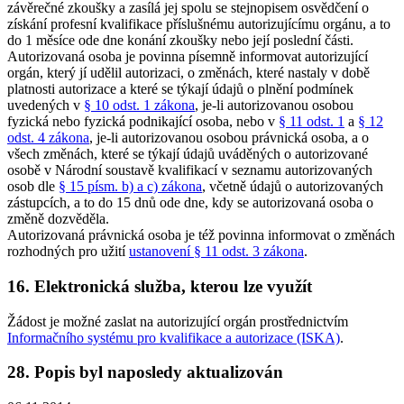
závěrečné zkoušky a zasílá jej spolu se stejnopisem osvědčení o
získání profesní kvalifikace příslušnému autorizujícímu orgánu, a to
do 1 měsíce ode dne konání zkoušky nebo její poslední části.
Autorizovaná osoba je povinna písemně informovat autorizující
orgán, který jí udělil autorizaci, o změnách, které nastaly v době
platnosti autorizace a které se týkají údajů o plnění podmínek
uvedených v
§ 10 odst. 1 zákona
, je-li autorizovanou osobou
fyzická nebo fyzická podnikající osoba, nebo v
§ 11 odst. 1
a
§ 12
odst. 4 zákona
, je-li autorizovanou osobou právnická osoba, a o
všech změnách, které se týkají údajů uváděných o autorizované
osobě v Národní soustavě kvalifikací v seznamu autorizovaných
osob dle
§ 15 písm. b) a c) zákona
, včetně údajů o autorizovaných
zástupcích, a to do 15 dnů ode dne, kdy se autorizovaná osoba o
změně dozvěděla.
Autorizovaná právnická osoba je též povinna informovat o změnách
rozhodných pro užití
ustanovení § 11 odst. 3 zákona
.
16. Elektronická služba, kterou lze využít
Žádost je možné zaslat na autorizující orgán prostřednictvím
Informačního systému pro kvalifikace a autorizace (ISKA)
.
28. Popis byl naposledy aktualizován