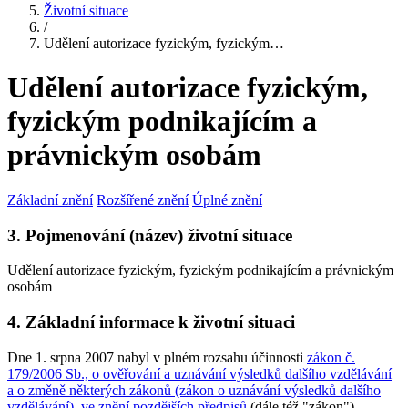
Životní situace
/
Udělení autorizace fyzickým, fyzickým…
Udělení autorizace fyzickým,
fyzickým podnikajícím a
právnickým osobám
Základní znění
Rozšířené znění
Úplné znění
3. Pojmenování (název) životní situace
Udělení autorizace fyzickým, fyzickým podnikajícím a právnickým
osobám
4. Základní informace k životní situaci
Dne 1. srpna 2007 nabyl v plném rozsahu účinnosti
zákon č.
179/2006 Sb., o ověřování a uznávání výsledků dalšího vzdělávání
a o změně některých zákonů (zákon o uznávání výsledků dalšího
vzdělávání), ve znění pozdějších předpisů
(dále též "zákon").