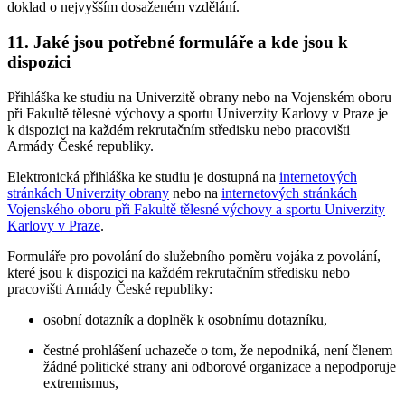
doklad o nejvyšším dosaženém vzdělání.
11. Jaké jsou potřebné formuláře a kde jsou k
dispozici
Přihláška ke studiu na Univerzitě obrany nebo na Vojenském oboru
při Fakultě tělesné výchovy a sportu Univerzity Karlovy v Praze je
k dispozici na každém rekrutačním středisku nebo pracovišti
Armády České republiky.
Elektronická přihláška ke studiu je dostupná na
internetových
stránkách Univerzity obrany
nebo na
internetových stránkách
Vojenského oboru při Fakultě tělesné výchovy a sportu Univerzity
Karlovy v Praze
.
Formuláře pro povolání do služebního poměru vojáka z povolání,
které jsou k dispozici na každém rekrutačním středisku nebo
pracovišti Armády České republiky:
osobní dotazník a doplněk k osobnímu dotazníku,
čestné prohlášení uchazeče o tom, že nepodniká, není členem
žádné politické strany ani odborové organizace a nepodporuje
extremismus,