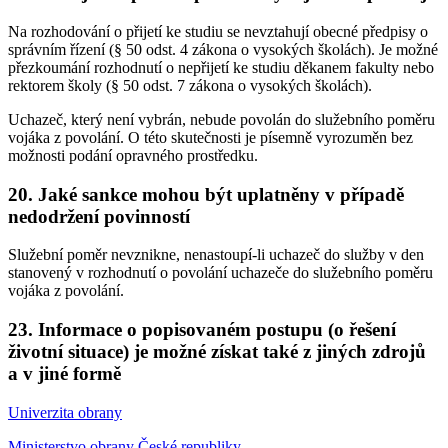
Na rozhodování o přijetí ke studiu se nevztahují obecné předpisy o
správním řízení (§ 50 odst. 4 zákona o vysokých školách). Je možné
přezkoumání rozhodnutí o nepřijetí ke studiu děkanem fakulty nebo
rektorem školy (§ 50 odst. 7 zákona o vysokých školách).
Uchazeč, který není vybrán, nebude povolán do služebního poměru
vojáka z povolání. O této skutečnosti je písemně vyrozuměn bez
možnosti podání opravného prostředku.
20. Jaké sankce mohou být uplatněny v případě
nedodržení povinností
Služební poměr nevznikne, nenastoupí-li uchazeč do služby v den
stanovený v rozhodnutí o povolání uchazeče do služebního poměru
vojáka z povolání.
23. Informace o popisovaném postupu (o řešení
životní situace) je možné získat také z jiných zdrojů
a v jiné formě
Univerzita obrany
Ministerstvo obrany České republiky