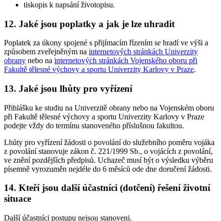
tiskopis k napsání životopisu.
12. Jaké jsou poplatky a jak je lze uhradit
Poplatek za úkony spojené s přijímacím řízením se hradí ve výši a
způsobem zveřejněným na
internetových stránkách Univerzity
obrany
nebo na
internetových stránkách Vojenského oboru při
Fakultě tělesné výchovy a sportu Univerzity Karlovy v Praze
.
13. Jaké jsou lhůty pro vyřízení
Přihlášku ke studiu na Univerzitě obrany nebo na Vojenském oboru
při Fakultě tělesné výchovy a sportu Univerzity Karlovy v Praze
podejte vždy do termínu stanoveného příslušnou fakultou.
Lhůty pro vyřízení žádosti o povolání do služebního poměru vojáka
z povolání stanovuje zákon č. 221/1999 Sb., o vojácích z povolání,
ve znění pozdějších předpisů. Uchazeč musí být o výsledku výběru
písemně vyrozuměn nejdéle do 6 měsíců ode dne doručení žádosti.
14. Kteří jsou další účastníci (dotčení) řešení životní
situace
Další účastníci postupu nejsou stanoveni.