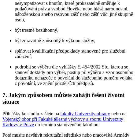
nesympatizovat s hnutím, které prokazatelně směřuje k
potlačování práv a svobod člověka nebo hlásá národnostní,
náboženskou anebo rasovou zášť nebo zášť vůči jiné skupině
osob,
být trestně bezúhonný,
být zdravotně způsobilý k výkonu služby,
splňovat kvalifikační předpoklady stanovené pro služební
zařazení,
podrobit se výběru dle vyhlášky č. 454/2002 Sb., kterou se
stanoví doklady pro výběr, postup při výběru a vzor osobního
dotazníku uchazeče o povolání do služebního poměru vojáka
z povolání, ve znění pozdějších předpisů.
7. Jakým způsobem můžete zahájit řešení životní
situace
Přihlášky ke studiu zašlete na
fakulty Univerzity obrany
nebo na
Vojenský obor při Fakultě tělesné výchovy a sportu Univerzity
Karlovy v Praze
do termínu stanoveného fakultou.
Poté musíte navštívit rekrutační středisko nebo pracoviště Armády