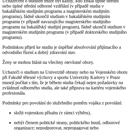
Uchazečem o studium může být každý, kdo získal úplné střední
nebo úplné střední odborné vzdělání (v případě studia v
bakalářském studijním programu a magisterském studijním
programu), řádně ukončil studium v bakalářském studijním
programu (v případě navazujícího magisterského studijního
programu na bakalářský studijní program), řádně ukončil studium v
magisterském studijním programu (v případě doktorského studijního
programu).
Podmínkou přijetí ke studiu je úspěšné absolvování přijímacího a
odvodního řízení a dobrý zdravotní stav.
Ženy se mohou hlásit na všechny otevírané obory.
Uchazeči o studium na Univerzitě obrany nebo na Vojenském oboru
při Fakultě tělesné výchovy a sportu Univerzity Karlovy v Praze
musejí počítat s tím, že je během studia čekají nejen požadavky na
zvládnutí odborného studia, ale také příprava na kariéru vojenského
profesionála.
Podmínky pro povolání do služebního poměru vojáka z povolání:
složit vojenskou přísahu (v rámci výběru),
nebýt členem politické strany, politického hnutí, odborové
organizace; nepodporovat, nepropagovat nebo