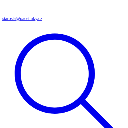
starosta@pacetluky.cz