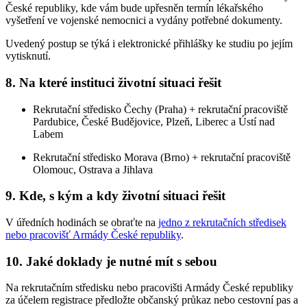
České republiky, kde vám bude upřesněn termín lékařského
vyšetření ve vojenské nemocnici a vydány potřebné dokumenty.
Uvedený postup se týká i elektronické přihlášky ke studiu po jejím
vytisknutí.
8. Na které instituci životní situaci řešit
Rekrutační středisko Čechy (Praha) + rekrutační pracoviště
Pardubice, České Budějovice, Plzeň, Liberec a Ústí nad
Labem
Rekrutační středisko Morava (Brno) + rekrutační pracoviště
Olomouc, Ostrava a Jihlava
9. Kde, s kým a kdy životní situaci řešit
V úředních hodinách se obraťte na
jedno z rekrutačních středisek
nebo pracovišť Armády České republiky
.
10. Jaké doklady je nutné mít s sebou
Na rekrutačním středisku nebo pracovišti Armády České republiky
za účelem registrace předložte občanský průkaz nebo cestovní pas a