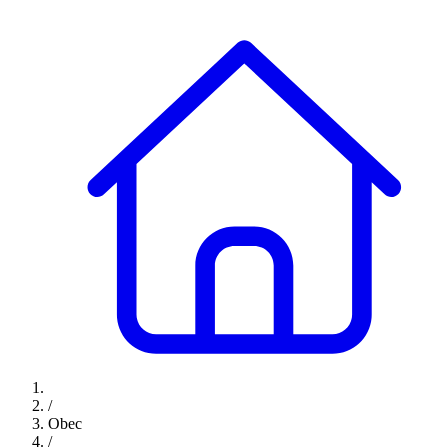
/
Obec
/