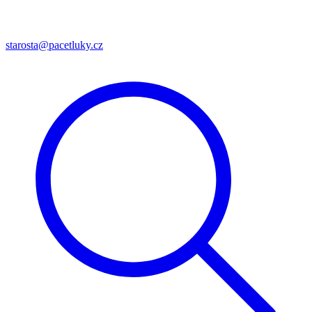
starosta@pacetluky.cz