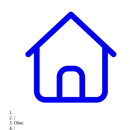
/
Obec
/