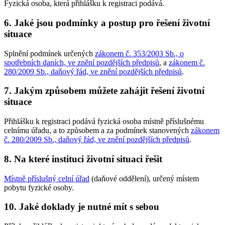
Fyzická osoba, která přihlášku k registraci podává.
6. Jaké jsou podmínky a postup pro řešení životní
situace
Splnění podmínek určených
zákonem č. 353/2003 Sb., o
spotřebních daních, ve znění pozdějších předpisů
, a
zákonem č.
280/2009 Sb., daňový řád, ve znění pozdějších předpisů
.
7. Jakým způsobem můžete zahájit řešení životní
situace
Přihlášku k registraci podává fyzická osoba místně příslušnému
celnímu úřadu, a to způsobem a za podmínek stanovených
zákonem
č. 280/2009 Sb., daňový řád, ve znění pozdějších předpisů
.
8. Na které instituci životní situaci řešit
Místně příslušný celní úřad
(daňové oddělení), určený místem
pobytu fyzické osoby.
10. Jaké doklady je nutné mít s sebou