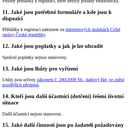
Přílohy přihlášky k registraci, které nebyly podány elektronicky.
11. Jaké jsou potřebné formuláře a kde jsou k
dispozici
Přihlášku k registraci naleznete na
internetových stránkách Celní
správy České republiky
.
12. Jaké jsou poplatky a jak je lze uhradit
Správní poplatky nejsou stanoveny.
13. Jaké jsou lhůty pro vyřízení
Lhůty jsou určeny
zákonem č. 280/2009 Sb., daňový řád, ve znění
pozdějších předpisů
.
14. Kteří jsou další účastníci (dotčení) řešení životní
situace
Další účastníci nejsou stanoveni.
15. Jaké další činnosti jsou po žadateli požadovány