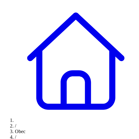
/
Obec
/