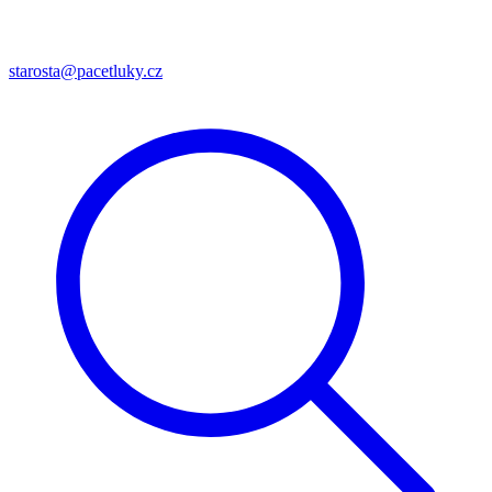
starosta@pacetluky.cz