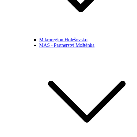
Mikroregion Holešovsko
MAS - Partnerství Moštěnka