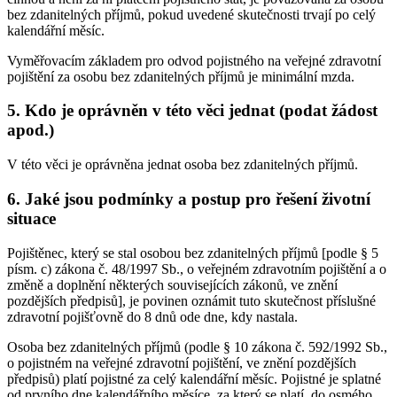
bez zdanitelných příjmů, pokud uvedené skutečnosti trvají po celý
kalendářní měsíc.
Vyměřovacím základem pro odvod pojistného na veřejné zdravotní
pojištění za osobu bez zdanitelných příjmů je minimální mzda.
5. Kdo je oprávněn v této věci jednat (podat žádost
apod.)
V této věci je oprávněna jednat osoba bez zdanitelných příjmů.
6. Jaké jsou podmínky a postup pro řešení životní
situace
Pojištěnec, který se stal osobou bez zdanitelných příjmů [podle § 5
písm. c) zákona č. 48/1997 Sb., o veřejném zdravotním pojištění a o
změně a doplnění některých souvisejících zákonů, ve znění
pozdějších předpisů], je povinen oznámit tuto skutečnost příslušné
zdravotní pojišťovně do 8 dnů ode dne, kdy nastala.
Osoba bez zdanitelných příjmů (podle § 10 zákona č. 592/1992 Sb.,
o pojistném na veřejné zdravotní pojištění, ve znění pozdějších
předpisů) platí pojistné za celý kalendářní měsíc. Pojistné je splatné
od prvního dne kalendářního měsíce, za který se platí, do osmého