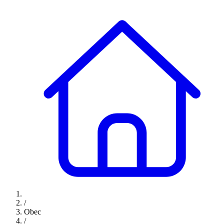
/
Obec
/