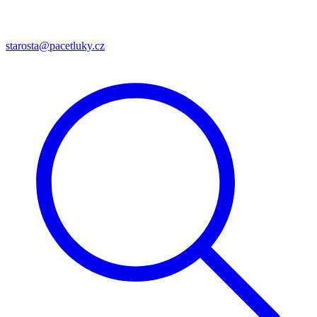
starosta@pacetluky.cz