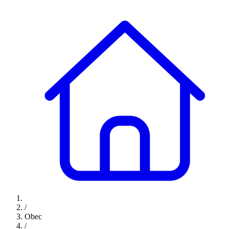
/
Obec
/