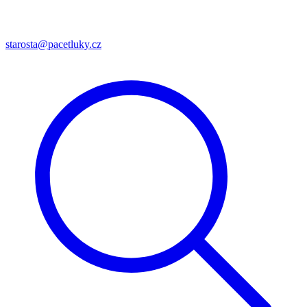
starosta@pacetluky.cz