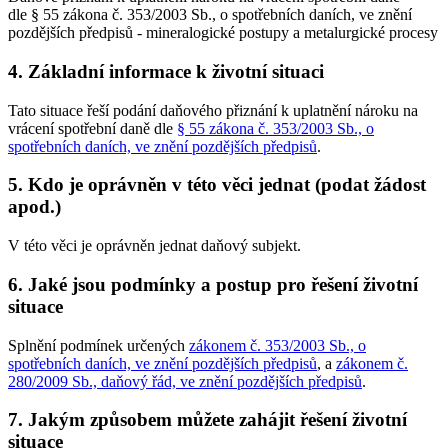
dle § 55 zákona č. 353/2003 Sb., o spotřebních daních, ve znění
pozdějších předpisů - mineralogické postupy a metalurgické procesy
4. Základní informace k životní situaci
Tato situace řeší podání daňového přiznání k uplatnění nároku na
vrácení spotřební daně dle
§ 55 zákona č. 353/2003 Sb., o
spotřebních daních, ve znění pozdějších předpisů
.
5. Kdo je oprávněn v této věci jednat (podat žádost
apod.)
V této věci je oprávněn jednat daňový subjekt.
6. Jaké jsou podmínky a postup pro řešení životní
situace
Splnění podmínek určených
zákonem č. 353/2003 Sb., o
spotřebních daních, ve znění pozdějších předpisů
, a
zákonem č.
280/2009 Sb., daňový řád, ve znění pozdějších předpisů
.
7. Jakým způsobem můžete zahájit řešení životní
situace