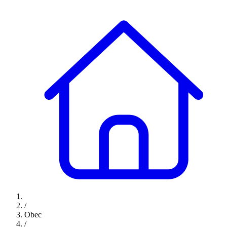
/
Obec
/