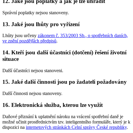
12. Jaké jsou poplatky a jak je lze uhradit
Správní poplatky nejsou stanoveny.
13. Jaké jsou lhůty pro vyřízení
Lhůty jsou určeny
zákonem č. 353/2003 Sb., o spotřebních daních,
ve znění pozdějších předpisů
.
14. Kteří jsou další účastníci (dotčení) řešení životní
situace
Další účastníci nejsou stanoveni.
15. Jaké další činnosti jsou po žadateli požadovány
Další činnosti nejsou stanoveny.
16. Elektronická služba, kterou lze využít
Daňové přiznání k uplatnění nároku na vrácení spotřební daně je
možné učinit prostřednictvím tzv. inteligentního formuláře, který je k
dispozici na
internetových stránkách Celní správy České republiky
.