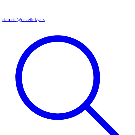
starosta@pacetluky.cz