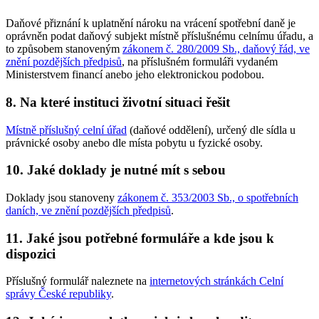
Daňové přiznání k uplatnění nároku na vrácení spotřební daně je
oprávněn podat daňový subjekt místně příslušnému celnímu úřadu, a
to způsobem stanoveným
zákonem č. 280/2009 Sb., daňový řád, ve
znění pozdějších předpisů
, na příslušném formuláři vydaném
Ministerstvem financí anebo jeho elektronickou podobou.
8. Na které instituci životní situaci řešit
Místně příslušný celní úřad
(daňové oddělení), určený dle sídla u
právnické osoby anebo dle místa pobytu u fyzické osoby.
10. Jaké doklady je nutné mít s sebou
Doklady jsou stanoveny
zákonem č. 353/2003 Sb., o spotřebních
daních, ve znění pozdějších předpisů
.
11. Jaké jsou potřebné formuláře a kde jsou k
dispozici
Příslušný formulář naleznete na
internetových stránkách Celní
správy České republiky
.