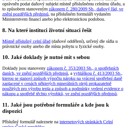
oprávněn podat daňový subjekt místně příslušnému celnímu úřadu, a
to způsobem stanoveným
zákonem č. 280/2009 Sb., daňový řád, ve
znění pozdějších předpisů
, na příslušném formuláři vydaném
Ministerstvem financí anebo jeho elektronickou podobou.
8. Na které instituci životní situaci řešit
Místně příslušný celní úřad
(daňové oddělení), určený dle sídla u
právnické osoby anebo dle místa pobytu u fyzické osoby.
10. Jaké doklady je nutné mít s sebou
Doklady jsou stanoveny
zákonem č. 353/2003 Sb., o spotřebních
daních, ve znění pozdějších předpisů
, a
vyhláškou č. 413/2003 Sb.,
kterou se stanoví způsob výpočtu nároku na vrácení spotřební daně
zaplacené v cenách některých minerálních olejů prokazatelně
použitých pro výrobu tepla a způsob a podmínky vedení evidence o
nákupu a spotřebě těchto výrobků, ve znění pozdějších předpisů
.
11. Jaké jsou potřebné formuláře a kde jsou k
dispozici
Příslušný formulář naleznete na
internetových stránkách Celní
správy České republiky
.