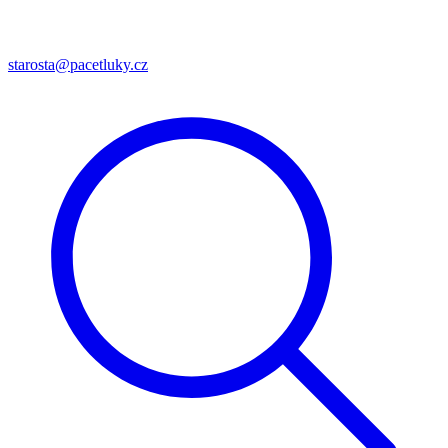
starosta@pacetluky.cz