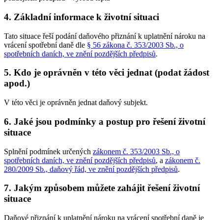
4. Základní informace k životní situaci
Tato situace řeší podání daňového přiznání k uplatnění nároku na
vrácení spotřební daně dle
§ 56 zákona č. 353/2003 Sb., o
spotřebních daních, ve znění pozdějších předpisů
.
5. Kdo je oprávněn v této věci jednat (podat žádost
apod.)
V této věci je oprávněn jednat daňový subjekt.
6. Jaké jsou podmínky a postup pro řešení životní
situace
Splnění podmínek určených
zákonem č. 353/2003 Sb., o
spotřebních daních, ve znění pozdějších předpisů
, a
zákonem č.
280/2009 Sb., daňový řád, ve znění pozdějších předpisů
.
7. Jakým způsobem můžete zahájit řešení životní
situace
Daňové přiznání k uplatnění nároku na vrácení spotřební daně je