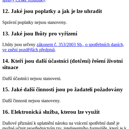
12. Jaké jsou poplatky a jak je lze uhradit
Správní poplatky nejsou stanoveny.
13. Jaké jsou lhůty pro vyřízení
Lhůty jsou určeny
zákonem č. 353/2003 Sb., o spotřebních daních,
ve znění pozdějších předpisů
.
14. Kteří jsou další účastníci (dotčení) řešení životní
situace
Další účastníci nejsou stanoveni.
15. Jaké další činnosti jsou po žadateli požadovány
Další činnosti nejsou stanoveny.
16. Elektronická služba, kterou lze využít
Daňové přiznání k uplatnění nároku na vrácení spotřební daně je
možné učinit prostřednictvím tzv. inteligentního formuláře, který je k