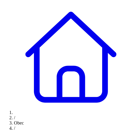
/
Obec
/