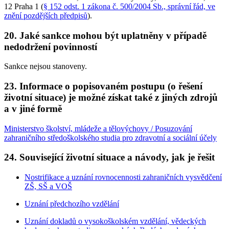
12 Praha 1 (
§ 152 odst. 1 zákona č. 500/2004 Sb., správní řád, ve
znění pozdějších předpisů
).
20. Jaké sankce mohou být uplatněny v případě
nedodržení povinností
Sankce nejsou stanoveny.
23. Informace o popisovaném postupu (o řešení
životní situace) je možné získat také z jiných zdrojů
a v jiné formě
Ministerstvo školství, mládeže a tělovýchovy / Posuzování
zahraničního středoškolského studia pro zdravotní a sociální účely
24. Související životní situace a návody, jak je řešit
Nostrifikace a uznání rovnocennosti zahraničních vysvědčení
ZŠ, SŠ a VOŠ
Uznání předchozího vzdělání
Uznání dokladů o vysokoškolském vzdělání, vědeckých