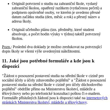
Originál potvrzení o studiu na zahraniční škole, vydaný
zahraniční školou, opatřený razítkem (vytlačenou pečetí) a
podpisem oprávněné osoby, ve kterém je uvedeno přesné
datum začátku studia (den, měsíc a rok) a přesný název a
adresa školy.
Originál učebního plánu (tzn. předměty, které student
absolvuje, a počet hodin výuky v týdnu) taktéž potvrzený
školou.
Pozn.
: Poslední dva doklady je možno zredukovat na potvrzující
dopis školy se všemi výše uvedenými náležitostmi.
11. Jaké jsou potřebné formuláře a kde jsou k
dispozici
"Žádost o posouzení postavení studia na střední škole v cizině pro
sociální účely a účely zdravotního pojištění" a "Žádost o posouzení
postavení studia na střední škole v cizině pro účely důchodového
pojištění" obdržíte přímo na Ministerstvu školství, mládeže a
tělovýchovy nebo po telefonické konzultaci poštou či e-mailem.
Formuláře příslušných žádostí jsou k dispozici také na
internetových
stránkách Ministerstva školství, mládeže a tělovýchovy
.