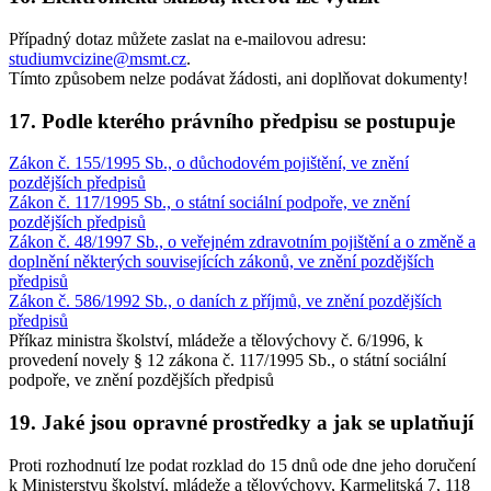
Případný dotaz můžete zaslat na e-mailovou adresu:
studiumvcizine@msmt.cz
.
Tímto způsobem nelze podávat žádosti, ani doplňovat dokumenty!
17. Podle kterého právního předpisu se postupuje
Zákon č. 155/1995 Sb., o důchodovém pojištění, ve znění
pozdějších předpisů
Zákon č. 117/1995 Sb., o státní sociální podpoře, ve znění
pozdějších předpisů
Zákon č. 48/1997 Sb., o veřejném zdravotním pojištění a o změně a
doplnění některých souvisejících zákonů, ve znění pozdějších
předpisů
Zákon č. 586/1992 Sb., o daních z příjmů, ve znění pozdějších
předpisů
Příkaz ministra školství, mládeže a tělovýchovy č. 6/1996, k
provedení novely § 12 zákona č. 117/1995 Sb., o státní sociální
podpoře, ve znění pozdějších předpisů
19. Jaké jsou opravné prostředky a jak se uplatňují
Proti rozhodnutí lze podat rozklad do 15 dnů ode dne jeho doručení
k Ministerstvu školství, mládeže a tělovýchovy, Karmelitská 7, 118