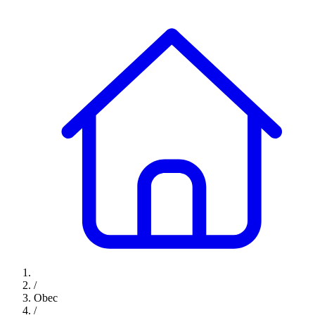
/
Obec
/