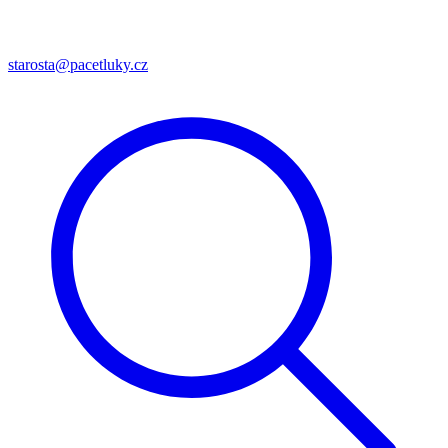
starosta@pacetluky.cz