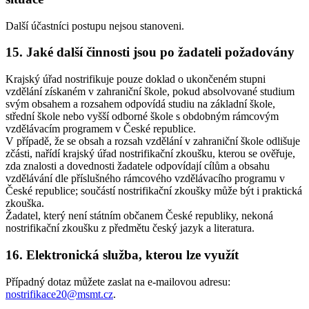
Další účastníci postupu nejsou stanoveni.
15. Jaké další činnosti jsou po žadateli požadovány
Krajský úřad nostrifikuje pouze doklad o ukončeném stupni
vzdělání získaném v zahraniční škole, pokud absolvované studium
svým obsahem a rozsahem odpovídá studiu na základní škole,
střední škole nebo vyšší odborné škole s obdobným rámcovým
vzdělávacím programem v České republice.
V případě, že se obsah a rozsah vzdělání v zahraniční škole odlišuje
zčásti, nařídí krajský úřad nostrifikační zkoušku, kterou se ověřuje,
zda znalosti a dovednosti žadatele odpovídají cílům a obsahu
vzdělávání dle příslušného rámcového vzdělávacího programu v
České republice; součástí nostrifikační zkoušky může být i praktická
zkouška.
Žadatel, který není státním občanem České republiky, nekoná
nostrifikační zkoušku z předmětu český jazyk a literatura.
16. Elektronická služba, kterou lze využít
Případný dotaz můžete zaslat na e-mailovou adresu:
nostrifikace20@msmt.cz
.