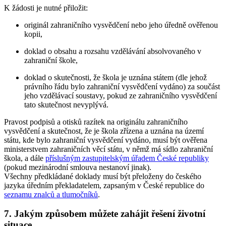
K žádosti je nutné přiložit:
originál zahraničního vysvědčení nebo jeho úředně ověřenou
kopii,
doklad o obsahu a rozsahu vzdělávání absolvovaného v
zahraniční škole,
doklad o skutečnosti, že škola je uznána státem (dle jehož
právního řádu bylo zahraniční vysvědčení vydáno) za součást
jeho vzdělávací soustavy, pokud ze zahraničního vysvědčení
tato skutečnost nevyplývá.
Pravost podpisů a otisků razítek na originálu zahraničního
vysvědčení a skutečnost, že je škola zřízena a uznána na území
státu, kde bylo zahraniční vysvědčení vydáno, musí být ověřena
ministerstvem zahraničních věcí státu, v němž má sídlo zahraniční
škola, a dále
příslušným zastupitelským úřadem České republiky
(pokud mezinárodní smlouva nestanoví jinak).
Všechny předkládané doklady musí být přeloženy do českého
jazyka úředním překladatelem, zapsaným v České republice do
seznamu znalců a tlumočníků
.
7. Jakým způsobem můžete zahájit řešení životní
situace