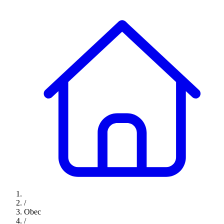
/
Obec
/