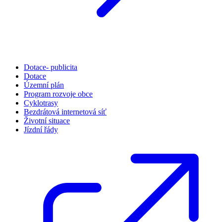
Dotace- publicita
Dotace
Územní plán
Program rozvoje obce
Cyklotrasy
Bezdrátová internetová síť
Životní situace
Jízdní řády