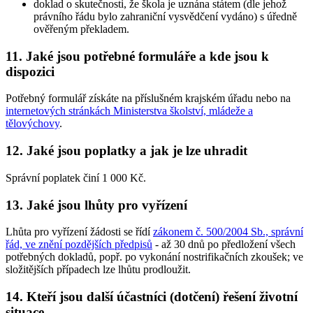
doklad o skutečnosti, že škola je uznána státem (dle jehož
právního řádu bylo zahraniční vysvědčení vydáno) s úředně
ověřeným překladem.
11. Jaké jsou potřebné formuláře a kde jsou k
dispozici
Potřebný formulář získáte na příslušném krajském úřadu nebo na
internetových stránkách Ministerstva školství, mládeže a
tělovýchovy
.
12. Jaké jsou poplatky a jak je lze uhradit
Správní poplatek činí 1 000 Kč.
13. Jaké jsou lhůty pro vyřízení
Lhůta pro vyřízení žádosti se řídí
zákonem č. 500/2004 Sb., správní
řád, ve znění pozdějších předpisů
- až 30 dnů po předložení všech
potřebných dokladů, popř. po vykonání nostrifikačních zkoušek; ve
složitějších případech lze lhůtu prodloužit.
14. Kteří jsou další účastníci (dotčení) řešení životní
situace