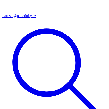
starosta@pacetluky.cz