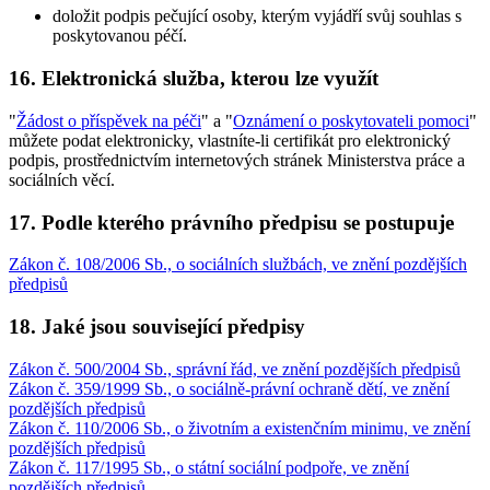
doložit podpis pečující osoby, kterým vyjádří svůj souhlas s
poskytovanou péčí.
16. Elektronická služba, kterou lze využít
"
Žádost o příspěvek na péči
" a "
Oznámení o poskytovateli pomoci
"
můžete podat elektronicky, vlastníte-li certifikát pro elektronický
podpis, prostřednictvím internetových stránek Ministerstva práce a
sociálních věcí.
17. Podle kterého právního předpisu se postupuje
Zákon č. 108/2006 Sb., o sociálních službách, ve znění pozdějších
předpisů
18. Jaké jsou související předpisy
Zákon č. 500/2004 Sb., správní řád, ve znění pozdějších předpisů
Zákon č. 359/1999 Sb., o sociálně-právní ochraně dětí, ve znění
pozdějších předpisů
Zákon č. 110/2006 Sb., o životním a existenčním minimu, ve znění
pozdějších předpisů
Zákon č. 117/1995 Sb., o státní sociální podpoře, ve znění
pozdějších předpisů