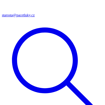
starosta@pacetluky.cz