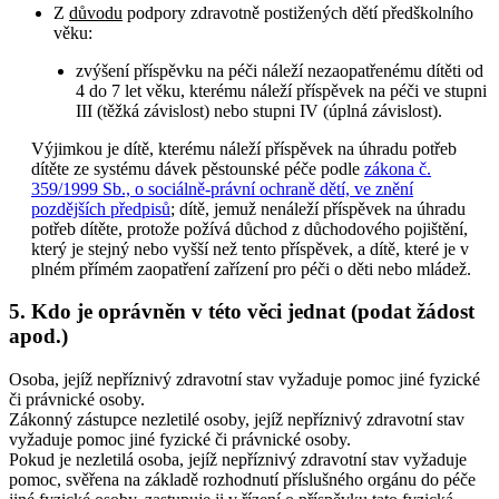
Z
důvodu
podpory zdravotně postižených dětí předškolního
věku:
zvýšení příspěvku na péči náleží nezaopatřenému dítěti od
4 do 7 let věku, kterému náleží příspěvek na péči ve stupni
III (těžká závislost) nebo stupni IV (úplná závislost).
Výjimkou je dítě, kterému náleží příspěvek na úhradu potřeb
dítěte ze systému dávek pěstounské péče podle
zákona č.
359/1999 Sb., o sociálně-právní ochraně dětí, ve znění
pozdějších předpisů
; dítě, jemuž nenáleží příspěvek na úhradu
potřeb dítěte, protože požívá důchod z důchodového pojištění,
který je stejný nebo vyšší než tento příspěvek, a dítě, které je v
plném přímém zaopatření zařízení pro péči o děti nebo mládež.
5. Kdo je oprávněn v této věci jednat (podat žádost
apod.)
Osoba, jejíž nepříznivý zdravotní stav vyžaduje pomoc jiné fyzické
či právnické osoby.
Zákonný zástupce nezletilé osoby, jejíž nepříznivý zdravotní stav
vyžaduje pomoc jiné fyzické či právnické osoby.
Pokud je nezletilá osoba, jejíž nepříznivý zdravotní stav vyžaduje
pomoc, svěřena na základě rozhodnutí příslušného orgánu do péče