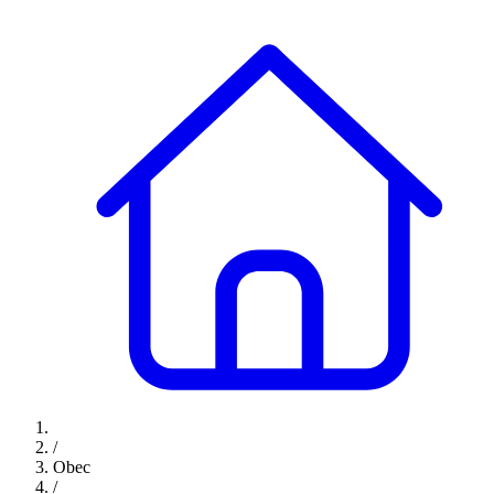
/
Obec
/