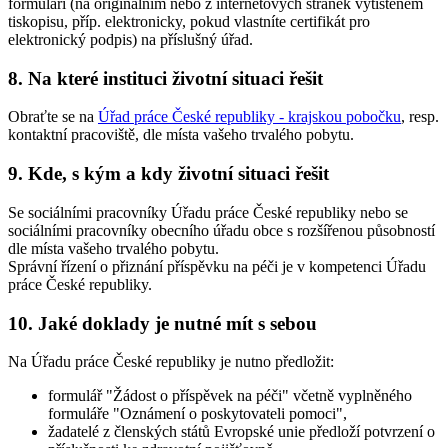
formuláři (na originálním nebo z internetových stránek vytištěném
tiskopisu, příp. elektronicky, pokud vlastníte certifikát pro
elektronický podpis) na příslušný úřad.
8. Na které instituci životní situaci řešit
Obraťte se na
Úřad práce České republiky - krajskou pobočku
, resp.
kontaktní pracoviště, dle místa vašeho trvalého pobytu.
9. Kde, s kým a kdy životní situaci řešit
Se sociálními pracovníky Úřadu práce České republiky nebo se
sociálními pracovníky obecního úřadu obce s rozšířenou působností
dle místa vašeho trvalého pobytu.
Správní řízení o přiznání příspěvku na péči je v kompetenci Úřadu
práce České republiky.
10. Jaké doklady je nutné mít s sebou
Na Úřadu práce České republiky je nutno předložit:
formulář "Žádost o příspěvek na péči" včetně vyplněného
formuláře "Oznámení o poskytovateli pomoci",
žadatelé z členských států Evropské unie předloží potvrzení o