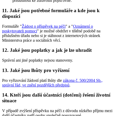
příslušnosti ke zdravotní pojišťovně.
11. Jaké jsou potřebné formuláře a kde jsou k
dispozici
Formuláře "
Žádost o příspěvek na péči
" a "
Oznámení o
poskytovateli pomoci
" je možné obdržet v tištěné podobě na
příslušném úřadu nebo si je stáhnout z internetových stránek
Ministerstva práce a sociálních věcí.
12. Jaké jsou poplatky a jak je lze uhradit
Správní ani jiné poplatky nejsou stanoveny.
13. Jaké jsou lhůty pro vyřízení
Pro vyřizování žádostí platí lhůty dle
zákona č. 500/2004 Sb.,
správní řád, ve znění pozdějších předpisů
.
14. Kteří jsou další účastníci (dotčení) řešení životní
situace
V případě zvýšení příspěvku na péči z důvodu nízkého příjmu mezi
další účastníky patří osoby společně posuzované.