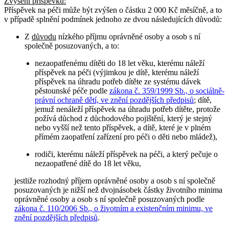
Zvýšení příspěvku
:
Příspěvek na péči může být zvýšen o částku 2 000 Kč měsíčně, a to
v případě splnění podmínek jednoho ze dvou následujících důvodů:
Z
důvodu
nízkého příjmu oprávněné osoby a osob s ní
společně posuzovaných, a to:
nezaopatřenému dítěti do 18 let věku, kterému náleží
příspěvek na péči (výjimkou je dítě, kterému náleží
příspěvek na úhradu potřeb dítěte ze systému dávek
pěstounské péče podle
zákona č. 359/1999 Sb., o sociálně-
právní ochraně dětí, ve znění pozdějších předpisů
; dítě,
jemuž nenáleží příspěvek na úhradu potřeb dítěte, protože
požívá důchod z důchodového pojištění, který je stejný
nebo vyšší než tento příspěvek, a dítě, které je v plném
přímém zaopatření zařízení pro péči o děti nebo mládež),
rodiči, kterému náleží příspěvek na péči, a který pečuje o
nezaopatřené dítě do 18 let věku,
jestliže rozhodný příjem oprávněné osoby a osob s ní společně
posuzovaných je nižší než dvojnásobek částky životního minima
oprávněné osoby a osob s ní společně posuzovaných podle
zákona č. 110/2006 Sb., o životním a existenčním minimu, ve
znění pozdějších předpisů
.