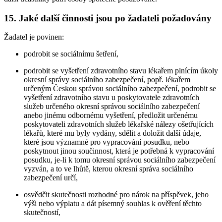
15. Jaké další činnosti jsou po žadateli požadovány
Žadatel je povinen:
podrobit se sociálnímu šetření,
podrobit se vyšetření zdravotního stavu lékařem plnícím úkoly
okresní správy sociálního zabezpečení, popř. lékařem
určeným Českou správou sociálního zabezpečení, podrobit se
vyšetření zdravotního stavu u poskytovatele zdravotních
služeb určeného okresní správou sociálního zabezpečení
anebo jinému odbornému vyšetření, předložit určenému
poskytovateli zdravotních služeb lékařské nálezy ošetřujících
lékařů, které mu byly vydány, sdělit a doložit další údaje,
které jsou významné pro vypracování posudku, nebo
poskytnout jinou součinnost, která je potřebná k vypracování
posudku, je-li k tomu okresní správou sociálního zabezpečení
vyzván, a to ve lhůtě, kterou okresní správa sociálního
zabezpečení určí,
osvědčit skutečnosti rozhodné pro nárok na příspěvek, jeho
výši nebo výplatu a dát písemný souhlas k ověření těchto
skutečností,