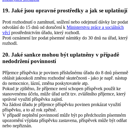
19. Jaké jsou opravné prostředky a jak se uplatňují
Proti rozhodnutí o zamítnutí, snížení nebo odejmutí dávky lze podat
odvolání do 15 dnů od doručení k
Ministerstvu práce a sociálních
věcí
prostřednictvím úřadu, který rozhodl.
Proti oznámení lze podat písemné námitky do 30 dnů na úřad, který
rozhodl.
20. Jaké sankce mohou být uplatněny v případě
nedodržení povinností
Příjemce příspěvku je povinen příslušnému úřadu do 8 dnů písemně
ohlásit jakoukoli změnu rozhodné skutečnosti - jako je např. nástup
do nemocnice, lázní, změna poskytovatele atp.
Pokud je zjištěno, že příjemce není schopen příspěvek použít ke
stanovenému účelu, může úřad určit tzv. zvláštního příjemce, který
správné využití příspěvku zajistí.
Na žádost úřadu je příjemce příspěvku povinen prokázat využití
příspěvku, a to až rok zpětně.
V případě neplnění povinností může být po předchozím písemném
upozornění výplata příspěvku zastavena, příspěvek může být odňat
nebo nepřiznán.