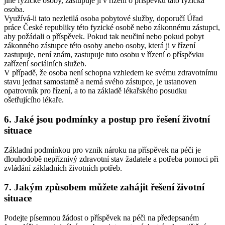
jiné fyzické osoby, zastupuje ji v řízení o příspěvku tato fyzická
osoba.
Využívá-li tato nezletilá osoba pobytové služby, doporučí Úřad
práce České republiky této fyzické osobě nebo zákonnému zástupci,
aby požádali o příspěvek. Pokud tak neučiní nebo pokud pobyt
zákonného zástupce této osoby anebo osoby, která ji v řízení
zastupuje, není znám, zastupuje tuto osobu v řízení o příspěvku
zařízení sociálních služeb.
V případě, že osoba není schopna vzhledem ke svému zdravotnímu
stavu jednat samostatně a nemá svého zástupce, je ustanoven
opatrovník pro řízení, a to na základě lékařského posudku
ošetřujícího lékaře.
6. Jaké jsou podmínky a postup pro řešení životní
situace
Základní podmínkou pro vznik nároku na příspěvek na péči je
dlouhodobě nepříznivý zdravotní stav žadatele a potřeba pomoci při
zvládání základních životních potřeb.
7. Jakým způsobem můžete zahájit řešení životní
situace
Podejte písemnou žádost o příspěvek na péči na předepsaném