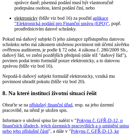
správce daně; písemná podání musí být vlastnoručně
podepsána osobou, která podání činí, nebo
elektronicky
(blíže viz bod 16) za použití
aplikace
"Elektronická podání pro Finanční správu (EPO)"
, popř.
prostřednictvím datové schránky.
Pokud má daňový subjekt či jeho zástupce zpřístupněnu datovou
schránku nebo má zákonem uloženou povinnost mít účetní závěrku
ověřenou auditorem, je podle § 72 odst. 4 zákona č. 280/2009 Sb.,
daňový řád, ve znění pozdějších předpisů (dále též "daňový řád"),
povinen podat tento formulář pouze elektronicky, a to datovou
zprávou (blíže viz bod 16).
Nepodá-li daňový subjekt formulář elektronicky, vzniká mu
povinnost uhradit pokutu (blíže viz bod 20).
8. Na které instituci životní situaci řešit
Obraťte se na
příslušný finanční úřad
, resp. na jeho územní
pracoviště, na němž je uložen spis.
Informace o uložení spisu lze nalézt v "
Pokynu č. GFŘ-D-12, o
finančních úřadech, jejich územních pracovištích a o umístění spisu
nebo jeho příslušné části
", a dále v "
Pokynu č. GFŘ-D-13, ke