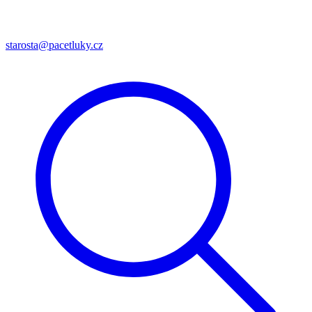
starosta@pacetluky.cz