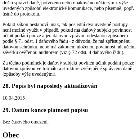
došlo správci daně, potvrzeno nebo opakováno některým z výše
uvedených způsobů elektronické komunikace, nebo písemně, popř.
ústně do protokolu.
Pokud zákon nestanoví jinak, tak poslední dva uvedené postupy
není možné využít v případě, pokud má daňový subjekt povinnost
učinit podání pouze a jen datovou zprávou odeslanou způsobem
podle § 71 odst. 1 daňového řádu - z důvodu, že má zpřístupněnu
datovou schránku, nebo má zákonem uloženou povinnost mít účetní
závěrku ověřenou auditorem (viz § 72 odst. 4 daňového řádu).
Za těchto podmínek je daňový subjekt povinen učinit podání pouze
datovou zprávou ve formátu a struktuře zveřejněné správcem daně
(způsoby výše uvedenými).
28. Popis byl naposledy aktualizován
10.04.2015
29. Datum konce platnosti popisu
Bez časového omezení.
Obec