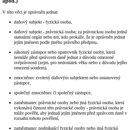
apod.)
V této věci je oprávněn jednat:
daňový subjekt - fyzická osoba,
daňový subjekt - právnická osoba; za právnickou osobu jedná
statutární orgán nebo ten, kdo prokáže, že je oprávněn jednat
jejím jménem podle jiného právního předpisu,
zákonný zástupce nebo opatrovník fyzické osoby, která
nemůže před správcem daně jednat z důvodu omezené
svéprávnosti (zejm. pro nedostatek věku nebo z důvodu jejího
omezení soudem),
zmocněnec zvolený daňovým subjektem nebo ustanovený
zástupce,
společný zmocněnec či společný zástupce,
zaměstnanec právnické osoby nebo jiná fyzická osoba, která
vykonává činnost této právnické osoby - právnická osoba je
může pověřit, aby jednali jejím jménem před správcem daně v
rozsahu tohoto pověření,
zaměstnanec podnikající fyzické osoby nebo jiná fyzická