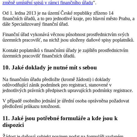
změně umístění spisů v rámci finančního úřadu
".
Od 1. ledna 2013 je na území České republiky zřízeno 14
finančních úřadů, a to pro jednotlivé kraje, pro hlavní město Prahu, a
dále Specializovaný finanční úřad.
Finanční úřad vykonává věcnou působnost prostřednictvím svých
územních pracovišť, na nichž jsou uloženy daňové spisy poplatníků.
Kontakt poplatníků s finančními úřady je zajištěn prostřednictvím
územních pracovišť finančních úřadů.
10. Jaké doklady je nutné mít s sebou
Na finančním úřadu předložte (kromě žádosti) i doklady
odůvodňující zánik podmínek pro registraci, stanovené v
jednotlivých právních předpisech upravujících podmínky registrace.
V případě osobního jednání je úřední osoba oprávněna požadovat
předložení průkazu totožnosti.
11. Jaké jsou potřebné formuláře a kde jsou k
dispozici
Žádost je daňový subjekt povinen podat na formuláři vydaném