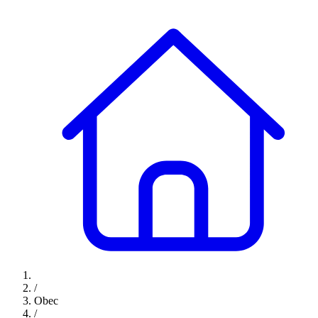
/
Obec
/