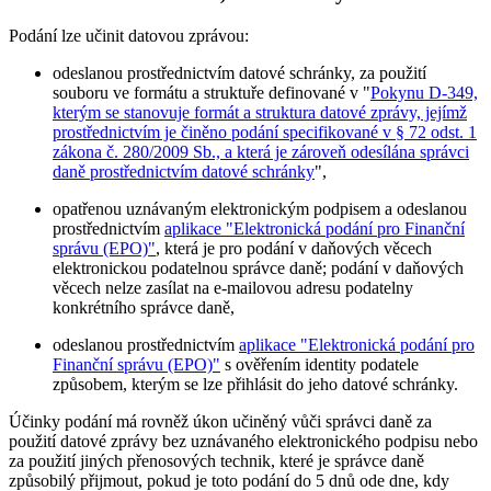
Podání lze učinit datovou zprávou:
odeslanou prostřednictvím datové schránky, za použití
souboru ve formátu a struktuře definované v "
Pokynu D-349,
kterým se stanovuje formát a struktura datové zprávy, jejímž
prostřednictvím je činěno podání specifikované v § 72 odst. 1
zákona č. 280/2009 Sb., a která je zároveň odesílána správci
daně prostřednictvím datové schránky
",
opatřenou uznávaným elektronickým podpisem a odeslanou
prostřednictvím
aplikace "Elektronická podání pro Finanční
správu (EPO)"
, která je pro podání v daňových věcech
elektronickou podatelnou správce daně; podání v daňových
věcech nelze zasílat na e-mailovou adresu podatelny
konkrétního správce daně,
odeslanou prostřednictvím
aplikace "Elektronická podání pro
Finanční správu (EPO)"
s ověřením identity podatele
způsobem, kterým se lze přihlásit do jeho datové schránky.
Účinky podání má rovněž úkon učiněný vůči správci daně za
použití datové zprávy bez uznávaného elektronického podpisu nebo
za použití jiných přenosových technik, které je správce daně
způsobilý přijmout, pokud je toto podání do 5 dnů ode dne, kdy