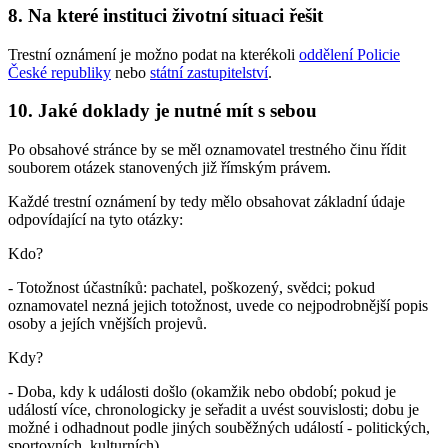
8. Na které instituci životní situaci řešit
Trestní oznámení je možno podat na kterékoli
oddělení Policie
České republiky
nebo
státní zastupitelství
.
10. Jaké doklady je nutné mít s sebou
Po obsahové stránce by se měl oznamovatel trestného činu řídit
souborem otázek stanovených již římským právem.
Každé trestní oznámení by tedy mělo obsahovat základní údaje
odpovídající na tyto otázky:
Kdo?
- Totožnost účastníků: pachatel, poškozený, svědci; pokud
oznamovatel nezná jejich totožnost, uvede co nejpodrobnější popis
osoby a jejích vnějších projevů.
Kdy?
- Doba, kdy k události došlo (okamžik nebo období; pokud je
událostí více, chronologicky je seřadit a uvést souvislosti; dobu je
možné i odhadnout podle jiných souběžných událostí - politických,
sportovních, kulturních).