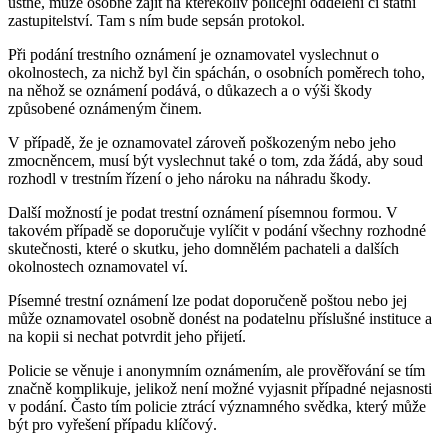
ústně, může osobně zajít na kterékoliv policejní oddělení či státní
zastupitelství. Tam s ním bude sepsán protokol.
Při podání trestního oznámení je oznamovatel vyslechnut o
okolnostech, za nichž byl čin spáchán, o osobních poměrech toho,
na něhož se oznámení podává, o důkazech a o výši škody
způsobené oznámeným činem.
V případě, že je oznamovatel zároveň poškozeným nebo jeho
zmocněncem, musí být vyslechnut také o tom, zda žádá, aby soud
rozhodl v trestním řízení o jeho nároku na náhradu škody.
Další možností je podat trestní oznámení písemnou formou. V
takovém případě se doporučuje vylíčit v podání všechny rozhodné
skutečnosti, které o skutku, jeho domnělém pachateli a dalších
okolnostech oznamovatel ví.
Písemné trestní oznámení lze podat doporučeně poštou nebo jej
může oznamovatel osobně donést na podatelnu příslušné instituce a
na kopii si nechat potvrdit jeho přijetí.
Policie se věnuje i anonymním oznámením, ale prověřování se tím
značně komplikuje, jelikož není možné vyjasnit případné nejasnosti
v podání. Často tím policie ztrácí významného svědka, který může
být pro vyřešení případu klíčový.