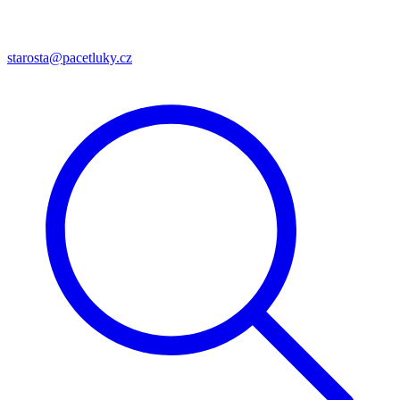
starosta@pacetluky.cz