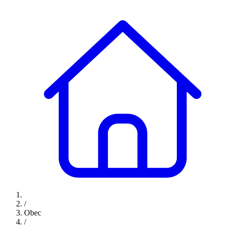
/
Obec
/