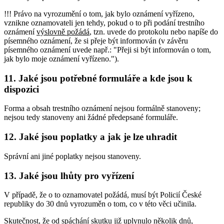
!!! Právo na vyrozumění o tom, jak bylo oznámení vyřízeno,
vznikne oznamovateli jen tehdy, pokud o to při podání trestního
oznámení
výslovně požádá
, tzn. uvede do protokolu nebo napíše do
písemného oznámení, že si přeje být informován (v závěru
písemného oznámení uvede např.: "Přeji si být informován o tom,
jak bylo moje oznámení vyřízeno.").
11. Jaké jsou potřebné formuláře a kde jsou k
dispozici
Forma a obsah trestního oznámení nejsou formálně stanoveny;
nejsou tedy stanoveny ani žádné předepsané formuláře.
12. Jaké jsou poplatky a jak je lze uhradit
Správní ani jiné poplatky nejsou stanoveny.
13. Jaké jsou lhůty pro vyřízení
V případě, že o to oznamovatel požádá, musí být Policií České
republiky do 30 dnů vyrozuměn o tom, co v této věci učinila.
Skutečnost, že od spáchání skutku již uplynulo několik dnů,