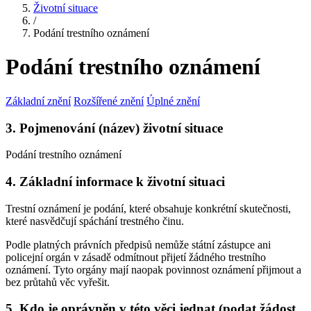
Životní situace
/
Podání trestního oznámení
Podání trestního oznámení
Základní znění
Rozšířené znění
Úplné znění
3. Pojmenování (název) životní situace
Podání trestního oznámení
4. Základní informace k životní situaci
Trestní oznámení je podání, které obsahuje konkrétní skutečnosti,
které nasvědčují spáchání trestného činu.
Podle platných právních předpisů nemůže státní zástupce ani
policejní orgán v zásadě odmítnout přijetí žádného trestního
oznámení. Tyto orgány mají naopak povinnost oznámení přijmout a
bez průtahů věc vyřešit.
5. Kdo je oprávněn v této věci jednat (podat žádost