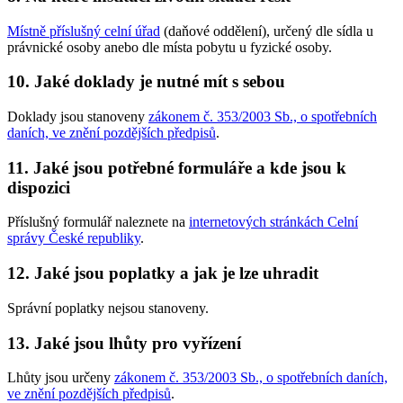
Místně příslušný celní úřad
(daňové oddělení), určený dle sídla u
právnické osoby anebo dle místa pobytu u fyzické osoby.
10. Jaké doklady je nutné mít s sebou
Doklady jsou stanoveny
zákonem č. 353/2003 Sb., o spotřebních
daních, ve znění pozdějších předpisů
.
11. Jaké jsou potřebné formuláře a kde jsou k
dispozici
Příslušný formulář naleznete na
internetových stránkách Celní
správy České republiky
.
12. Jaké jsou poplatky a jak je lze uhradit
Správní poplatky nejsou stanoveny.
13. Jaké jsou lhůty pro vyřízení
Lhůty jsou určeny
zákonem č. 353/2003 Sb., o spotřebních daních,
ve znění pozdějších předpisů
.