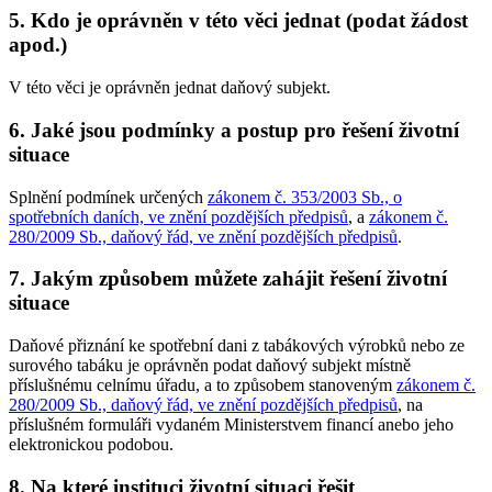
5. Kdo je oprávněn v této věci jednat (podat žádost
apod.)
V této věci je oprávněn jednat daňový subjekt.
6. Jaké jsou podmínky a postup pro řešení životní
situace
Splnění podmínek určených
zákonem č. 353/2003 Sb., o
spotřebních daních, ve znění pozdějších předpisů
, a
zákonem č.
280/2009 Sb., daňový řád, ve znění pozdějších předpisů
.
7. Jakým způsobem můžete zahájit řešení životní
situace
Daňové přiznání ke spotřební dani z tabákových výrobků nebo ze
surového tabáku je oprávněn podat daňový subjekt místně
příslušnému celnímu úřadu, a to způsobem stanoveným
zákonem č.
280/2009 Sb., daňový řád, ve znění pozdějších předpisů
, na
příslušném formuláři vydaném Ministerstvem financí anebo jeho
elektronickou podobou.
8. Na které instituci životní situaci řešit