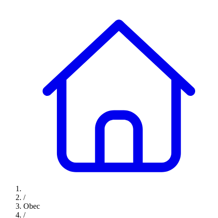
/
Obec
/