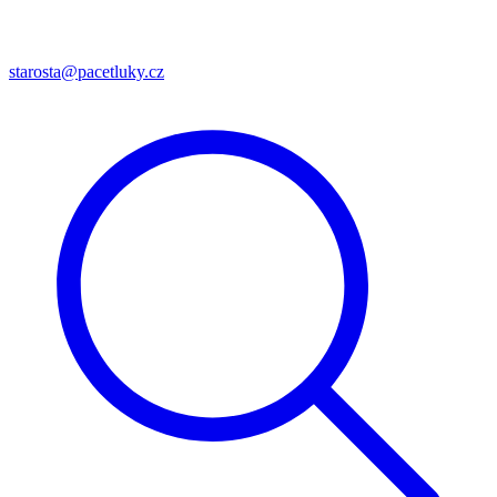
starosta@pacetluky.cz