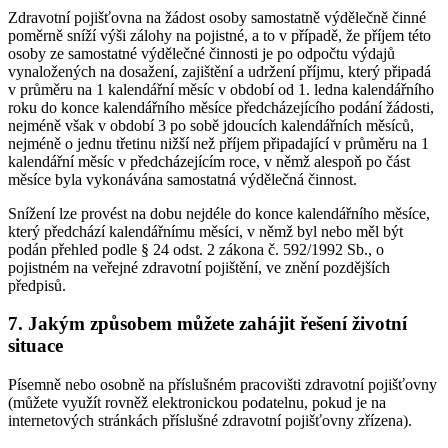
Zdravotní pojišťovna na žádost osoby samostatně výdělečně činné
poměrně sníží výši zálohy na pojistné, a to v případě, že příjem této
osoby ze samostatné výdělečné činnosti je po odpočtu výdajů
vynaložených na dosažení, zajištění a udržení příjmu, který připadá
v průměru na 1 kalendářní měsíc v období od 1. ledna kalendářního
roku do konce kalendářního měsíce předcházejícího podání žádosti,
nejméně však v období 3 po sobě jdoucích kalendářních měsíců,
nejméně o jednu třetinu nižší než příjem připadající v průměru na 1
kalendářní měsíc v předcházejícím roce, v němž alespoň po část
měsíce byla vykonávána samostatná výdělečná činnost.
Snížení lze provést na dobu nejdéle do konce kalendářního měsíce,
který předchází kalendářnímu měsíci, v němž byl nebo měl být
podán přehled podle § 24 odst. 2 zákona č. 592/1992 Sb., o
pojistném na veřejné zdravotní pojištění, ve znění pozdějších
předpisů.
7. Jakým způsobem můžete zahájit řešení životní
situace
Písemně nebo osobně na příslušném pracovišti zdravotní pojišťovny
(můžete využít rovněž elektronickou podatelnu, pokud je na
internetových stránkách příslušné zdravotní pojišťovny zřízena).