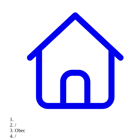
/
Obec
/