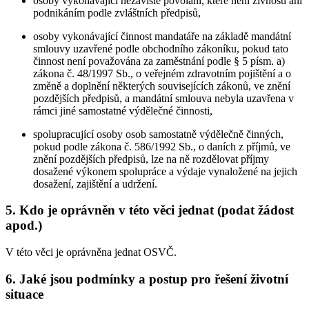
osoby vykonávající nezávislé povolání, které není živností ani
podnikáním podle zvláštních předpisů,
osoby vykonávající činnost mandatáře na základě mandátní
smlouvy uzavřené podle obchodního zákoníku, pokud tato
činnost není považována za zaměstnání podle § 5 písm. a)
zákona č. 48/1997 Sb., o veřejném zdravotním pojištění a o
změně a doplnění některých souvisejících zákonů, ve znění
pozdějších předpisů, a mandátní smlouva nebyla uzavřena v
rámci jiné samostatné výdělečné činnosti,
spolupracující osoby osob samostatně výdělečně činných,
pokud podle zákona č. 586/1992 Sb., o daních z příjmů, ve
znění pozdějších předpisů, lze na ně rozdělovat příjmy
dosažené výkonem spolupráce a výdaje vynaložené na jejich
dosažení, zajištění a udržení.
5. Kdo je oprávněn v této věci jednat (podat žádost
apod.)
V této věci je oprávněna jednat OSVČ.
6. Jaké jsou podmínky a postup pro řešení životní
situace