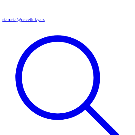
starosta@pacetluky.cz