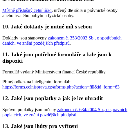
Místně příslušný celní úřad
, určený dle sídla u právnické osoby
anebo trvalého pobytu u fyzické osoby.
10. Jaké doklady je nutné mít s sebou
Doklady jsou stanoveny
zákonem č. 353/2003 Sb., o spotřebních
daních, ve znění pozdějších předpisů
.
11. Jaké jsou potřebné formuláře a kde jsou k
dispozici
Formulář vydaný Ministerstvem financí České republiky.
Přímý odkaz na inteligentní formulář:
https://forms.celnisprava.cz/aforms.php?action=fill&id_form=63
12. Jaké jsou poplatky a jak je lze uhradit
Správní poplatky jsou určeny
zákonem č. 634/2004 Sb., o správních
poplatcích, ve znění pozdějších předpisů
.
13. Jaké jsou lhůty pro vyřízení