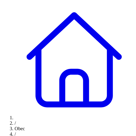
/
Obec
/