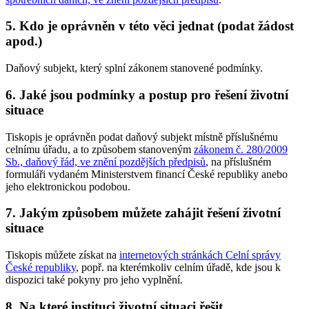
5. Kdo je oprávněn v této věci jednat (podat žádost
apod.)
Daňový subjekt, který splní zákonem stanovené podmínky.
6. Jaké jsou podmínky a postup pro řešení životní
situace
Tiskopis je oprávněn podat daňový subjekt místně příslušnému
celnímu úřadu, a to způsobem stanoveným
zákonem č. 280/2009
Sb., daňový řád, ve znění pozdějších předpisů
, na příslušném
formuláři vydaném Ministerstvem financí České republiky anebo
jeho elektronickou podobou.
7. Jakým způsobem můžete zahájit řešení životní
situace
Tiskopis můžete získat na
internetových stránkách Celní správy
České republiky
, popř. na kterémkoliv celním úřadě, kde jsou k
dispozici také pokyny pro jeho vyplnění.
8. Na které instituci životní situaci řešit