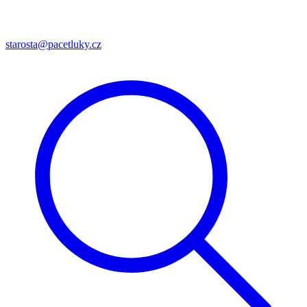
starosta@pacetluky.cz