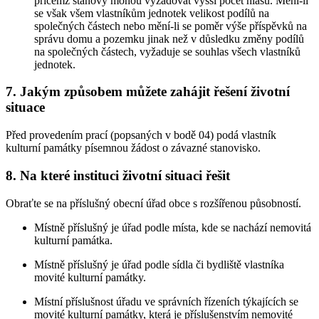
přičemž stanovy mohou vyžadovat vyšší počet hlasů. Mění-li
se však všem vlastníkům jednotek velikost podílů na
společných částech nebo mění-li se poměr výše příspěvků na
správu domu a pozemku jinak než v důsledku změny podílů
na společných částech, vyžaduje se souhlas všech vlastníků
jednotek.
7. Jakým způsobem můžete zahájit řešení životní
situace
Před provedením prací (popsaných v bodě 04) podá vlastník
kulturní památky písemnou žádost o závazné stanovisko.
8. Na které instituci životní situaci řešit
Obraťte se na příslušný obecní úřad obce s rozšířenou působností.
Místně příslušný je úřad podle místa, kde se nachází nemovitá
kulturní památka.
Místně příslušný je úřad podle sídla či bydliště vlastníka
movité kulturní památky.
Místní příslušnost úřadu ve správních řízeních týkajících se
movité kulturní památky, která je příslušenstvím nemovité