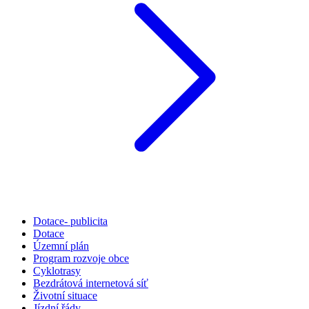
Dotace- publicita
Dotace
Územní plán
Program rozvoje obce
Cyklotrasy
Bezdrátová internetová síť
Životní situace
Jízdní řády