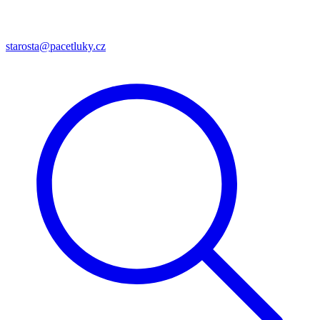
starosta@pacetluky.cz