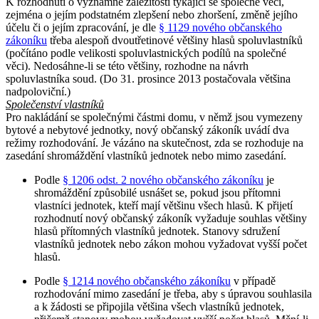
K rozhodnutí o významné záležitosti týkající se společné věci,
zejména o jejím podstatném zlepšení nebo zhoršení, změně jejího
účelu či o jejím zpracování, je dle
§ 1129 nového občanského
zákoníku
třeba alespoň dvoutřetinové většiny hlasů spoluvlastníků
(počítáno podle velikosti spoluvlastnických podílů na společné
věci). Nedosáhne-li se této většiny, rozhodne na návrh
spoluvlastníka soud. (Do 31. prosince 2013 postačovala většina
nadpoloviční.)
Společenství vlastníků
Pro nakládání se společnými částmi domu, v němž jsou vymezeny
bytové a nebytové jednotky, nový občanský zákoník uvádí dva
režimy rozhodování. Je vázáno na skutečnost, zda se rozhoduje na
zasedání shromáždění vlastníků jednotek nebo mimo zasedání.
Podle
§ 1206 odst. 2 nového občanského zákoníku
je
shromáždění způsobilé usnášet se, pokud jsou přítomni
vlastníci jednotek, kteří mají většinu všech hlasů. K přijetí
rozhodnutí nový občanský zákoník vyžaduje souhlas většiny
hlasů přítomných vlastníků jednotek. Stanovy sdružení
vlastníků jednotek nebo zákon mohou vyžadovat vyšší počet
hlasů.
Podle
§ 1214 nového občanského zákoníku
v případě
rozhodování mimo zasedání je třeba, aby s úpravou souhlasila
a k žádosti se připojila většina všech vlastníků jednotek,