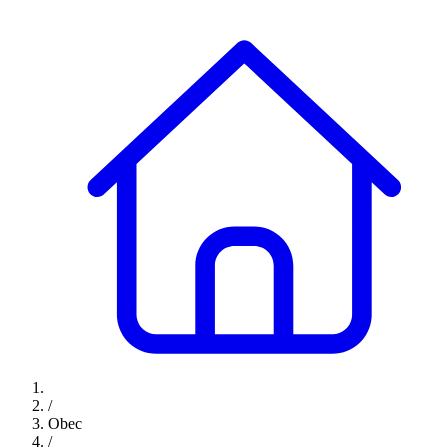
/
Obec
/