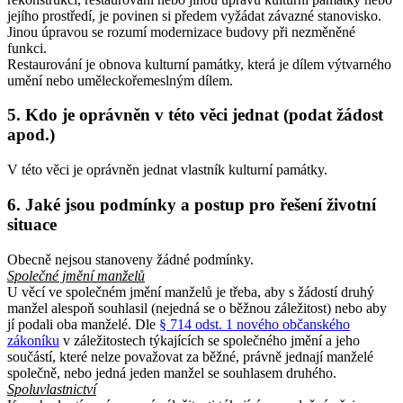
jejího prostředí, je povinen si předem vyžádat závazné stanovisko.
Jinou úpravou se rozumí modernizace budovy při nezměněné
funkci.
Restaurování je obnova kulturní památky, která je dílem výtvarného
umění nebo uměleckořemeslným dílem.
5. Kdo je oprávněn v této věci jednat (podat žádost
apod.)
V této věci je oprávněn jednat vlastník kulturní památky.
6. Jaké jsou podmínky a postup pro řešení životní
situace
Obecně nejsou stanoveny žádné podmínky.
Společné jmění manželů
U věcí ve společném jmění manželů je třeba, aby s žádostí druhý
manžel alespoň souhlasil (nejedná se o běžnou záležitost) nebo aby
jí podali oba manželé. Dle
§ 714 odst. 1 nového občanského
zákoníku
v záležitostech týkajících se společného jmění a jeho
součástí, které nelze považovat za běžné, právně jednají manželé
společně, nebo jedná jeden manžel se souhlasem druhého.
Spoluvlastnictví