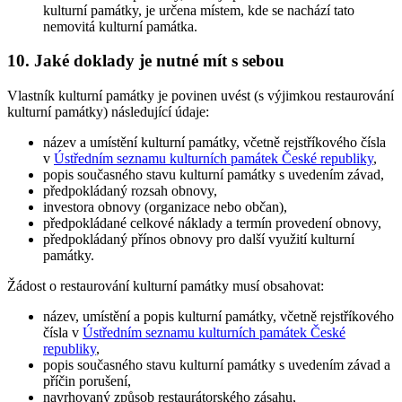
kulturní památky, je určena místem, kde se nachází tato
nemovitá kulturní památka.
10. Jaké doklady je nutné mít s sebou
Vlastník kulturní památky je povinen uvést (s výjimkou restaurování
kulturní památky) následující údaje:
název a umístění kulturní památky, včetně rejstříkového čísla
v
Ústředním seznamu kulturních památek České republiky
,
popis současného stavu kulturní památky s uvedením závad,
předpokládaný rozsah obnovy,
investora obnovy (organizace nebo občan),
předpokládané celkové náklady a termín provedení obnovy,
předpokládaný přínos obnovy pro další využití kulturní
památky.
Žádost o restaurování kulturní památky musí obsahovat:
název, umístění a popis kulturní památky, včetně rejstříkového
čísla v
Ústředním seznamu kulturních památek České
republiky
,
popis současného stavu kulturní památky s uvedením závad a
příčin porušení,
navrhovaný způsob restaurátorského zásahu,