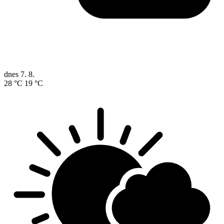
dnes
7. 8.
28 °C
19 °C