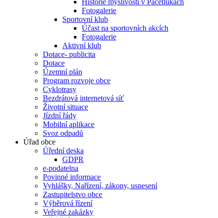
Historie myslivosti v Pacetlukách
Fotogalerie
Sportovní klub
Účast na sportovních akcích
Fotogalerie
Aktivní klub
Dotace- publicita
Dotace
Územní plán
Program rozvoje obce
Cyklotrasy
Bezdrátová internetová síť
Životní situace
Jízdní řády
Mobilní aplikace
Svoz odpadů
Úřad obce
Úřední deska
GDPR
e-podatelna
Povinné informace
Vyhlášky, Nařízení, zákony, usnesení
Zastupitelstvo obce
Výběrová řízení
Veřejné zakázky