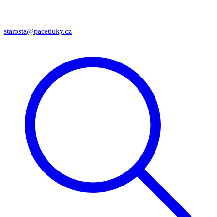
starosta@pacetluky.cz